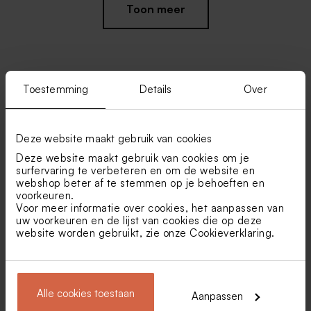
Toon meer
Toestemming
Details
Over
Vind je misschien ook leuk
Labeltje met kleurrijke
Romantische save the date
Deze website maakt gebruik van cookies
Extra groot formaat
bloemen en namen
kaart met kleurrijke
bloemen
Deze website maakt gebruik van cookies om je
surfervaring te verbeteren en om de website en
webshop beter af te stemmen op je behoeften en
voorkeuren.
Voor meer informatie over cookies, het aanpassen van
uw voorkeuren en de lijst van cookies die op deze
website worden gebruikt, zie onze
Cookieverklaring
.
Minimalistisch bord voor
Welkomstbord huwelijk wit
tafelschikking met jullie
met wilde bloemen en
Alle cookies toestaan
Aanpassen
namen - 60 x 90 cm
namen
Romantisch snoepzakje met
Biologische