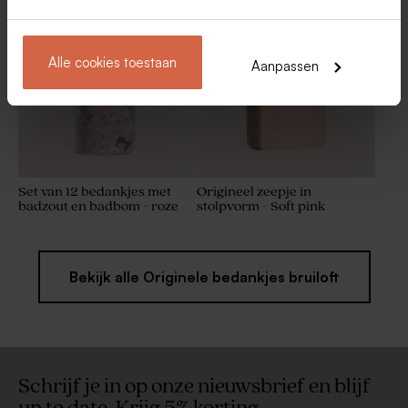
Alle cookies toestaan
Aanpassen
Set van 12 bedankjes met
Origineel zeepje in
badzout en badbom - roze
stolpvorm - Soft pink
Bekijk alle Originele bedankjes bruiloft
Schrijf je in op onze nieuwsbrief en blijf