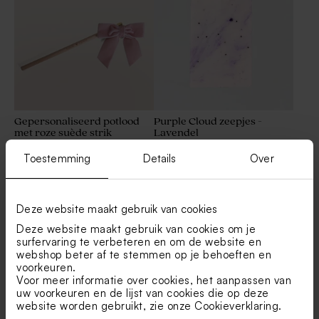
Gepersonaliseerd potlood
Purple Cloud zeepjes -
met roze suède strik
Lavendel
Toestemming
Details
Over
Deze website maakt gebruik van cookies
Deze website maakt gebruik van cookies om je
surfervaring te verbeteren en om de website en
webshop beter af te stemmen op je behoeften en
voorkeuren.
Voor meer informatie over cookies, het aanpassen van
uw voorkeuren en de lijst van cookies die op deze
Mini keramieken
Ambachtelijke ronde
website worden gebruikt, zie onze
Cookieverklaring
.
bloempotjes - Blush
zeepjes Pink Cloud