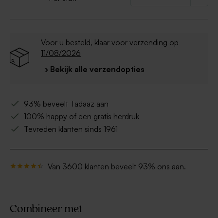
Ingrediënten : Sodium Chloride, Parfum, Aqua,
Rose Petals, CI 17200, CI 19 140 CI 16255 CI 28
440, Linalool, Geraniol, Amyl cinnamal,
Limonene, Citronellol, Benzyl salicylate,
Voor u besteld, klaar voor verzending op
Hexylcinnamaldehyde, Eugenol, Citral.
11/08/2026
› Bekijk alle verzendopties
93% beveelt Tadaaz aan
100% happy of een gratis herdruk
Tevreden klanten sinds 1961
Van 3600 klanten beveelt 93% ons aan.
Combineer met