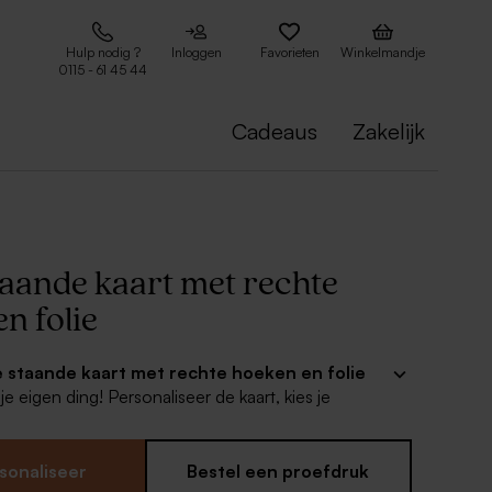
Hulp nodig ?
Inloggen
Favorieten
Winkelmandje
0115 - 61 45 44
Cadeaus
Zakelijk
taande kaart met rechte
n folie
e
staande kaart met rechte hoeken en folie
 je eigen ding! Personaliseer de kaart, kies je
kleur en voeg de gewenste tekst toe.
nde kaart (15 x 21 cm)
sonaliseer
Bestel een proefdruk
oudfolie, zilverfolie, roséfolie of koperfolie