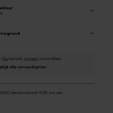
iekleur
ud
htergrond
r
14u
besteld,
morgen
verzendklaar
Bekijk alle verzendopties
3600 klanten beveelt 93% ons aan.