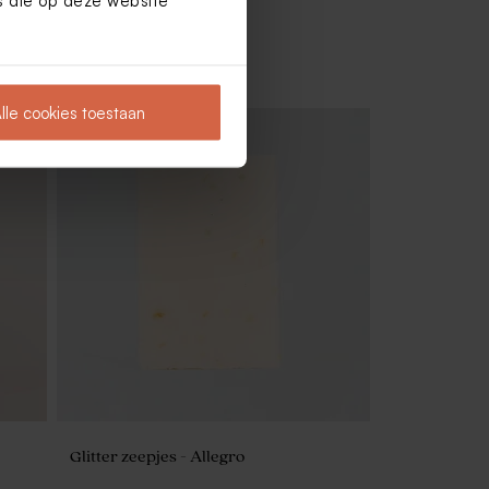
es die op deze website
lle cookies toestaan
Glitter zeepjes - Allegro