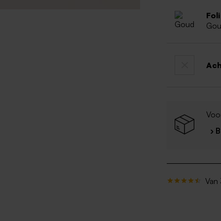
Fol
Go
Ac
Voo
› 
Van 