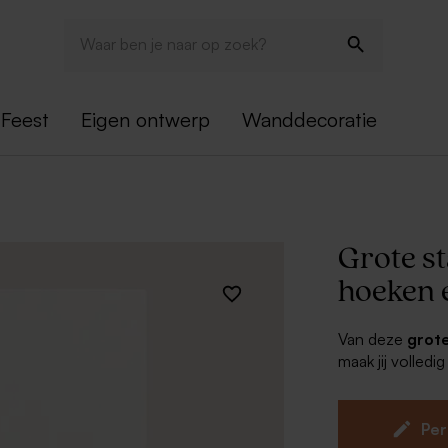
Feest
Eigen ontwerp
Wanddecoratie
Grote s
hoeken e
Van deze
grot
maak jij volledig
favoriete folie
Grote staa
Per
Kies uit g