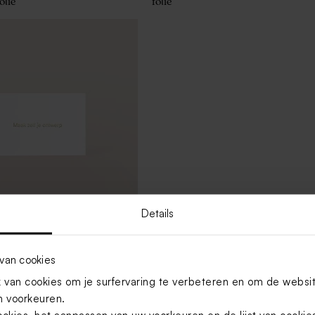
olie
folie
Details
e met folie
van cookies
van cookies om je surfervaring te verbeteren en om de websi
 voorkeuren.