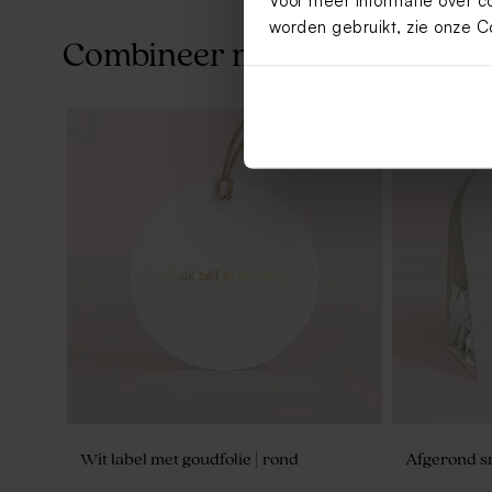
Voor meer informatie over c
worden gebruikt, zie onze
C
Combineer met
Wit label met goudfolie | rond
Afgerond s