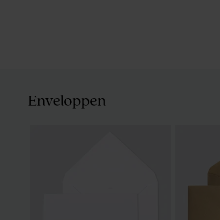
Enveloppen
Set bedankjes goud met 34 traktaties
De Bock dra
240 stuks)