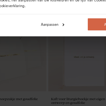
ookies, het aanpassen van uw voorkeuren en de lijst van cooki
ookieverklaring
.
Aanpassen
A
noepzakje met goudfolie
Kaft voor liturgieboekje met eigen
ontwerp en goudfolie