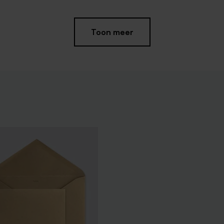
Toon meer
gees velvet yellow 1kg (±
Gouden lakzegel hartje (3 cm)