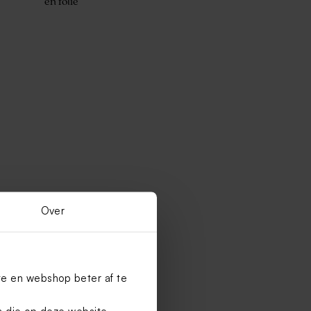
en folie
Over
te en webshop beter af te