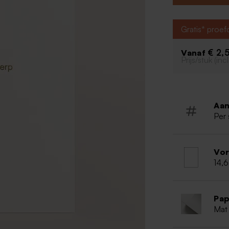
Matte afw
Rechte h
Gratis* proe
Enkele ka
Advies v
€ 2,
Vanaf
eigen o
Prijs/stuk (in
- Een eig
300 dpi)
- Een fot
- Kies voo
Aan
Per 
Vo
14,6
Pap
Mat