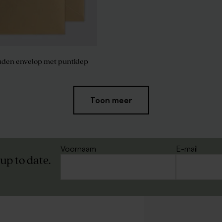
uden envelop met puntklep
Toon meer
gar choops marmer goud
De Bock lentilles XS metallic gold 
5 stuks)
(± 500 stuks)
Voornaam
E-mail
 up to date.