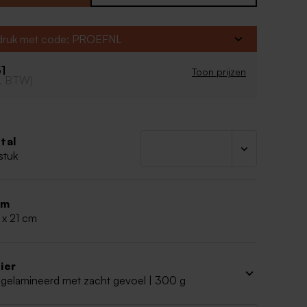
erking
oeken
fdruk met code: PROEFNL
art
oor de
beste kwaliteit van de afdruk van je
51
ntwerp
:
Toon prijzen
cl. BTW)
en bestand opladen: PDF formaat (CMYK - min.
o opladen: JPEG (CMYK - min. 300 dpi)
r glanzend papier bij afdruk van een foto
tal
stuk
rm
 x 21 cm
ier
 gelamineerd met zacht gevoel | 300 g