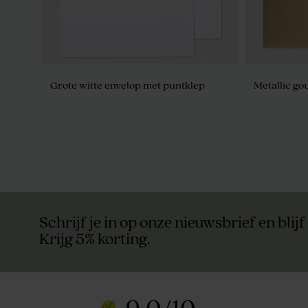
Grote witte envelop met puntklep
Metallic go
Dragees marmer goud De Bock 1kg (±
De Bock su
240 stuks)
750gr (± 19
Schrijf je in op onze nieuwsbrief en blijf
Krijg 5% korting.