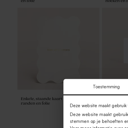
en folie
hoeken en f
Toestemming
Enkele, staande kaart met golvende
Visitekaartj
randen en folie
Deze website maakt gebruik 
Deze website maakt gebruik 
stemmen op je behoeften en