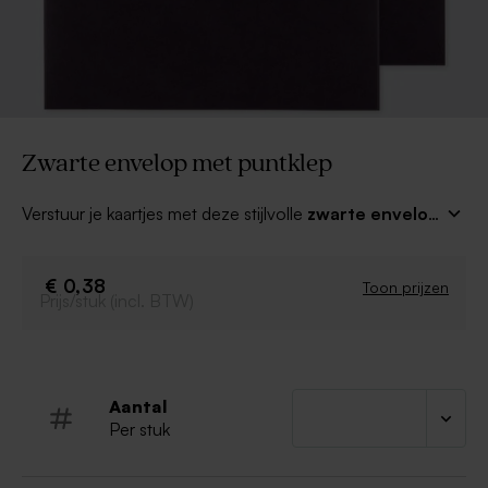
Zwarte envelop met puntklep
Verstuur je kaartjes met deze stijlvolle
zwarte envelop
met puntklep
(22,9 x 16,2 cm). De ideale manier om
die bijzondere kaartjes naar vrienden en familie te
versturen. Met handige zelfklevende plakstrip!
€ 0,38
Toon prijzen
Prijs/stuk (incl. BTW)
Aantal
Per stuk