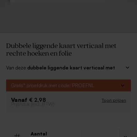
Dubbele liggende kaart verticaal met
rechte hoeken en folie
Van deze
dubbele
liggende kaart verticaal met
rechte hoeken en folie
maak jij volledig je eigen
ding! Personaliseer de kaart, kies je favoriete foliekleur
Gratis* proefdruk met code: PROEFNL
en voeg de gewenste tekst toe.
Vanaf
Liggende verticale kaart (17 x 11 cm)
€ 2,98
Toon prijzen
Prijs/stuk (incl. BTW)
Kies uit goudfolie, zilverfolie, roséfolie of
koperfolie
Matte afwerking
Rechte hoeken
Dubbele kaart
Aantal