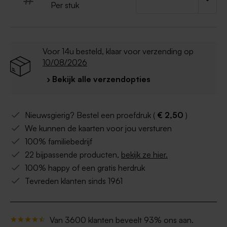
Advies voor de
beste kwaliteit van de afdruk
Per stuk
van je eigen ontwerp
:
- Een eigen bestand opladen: PDF formaat
(CMYK - min. 300 dpi)
- Een foto opladen: JPEG (CMYK - min. 300 dpi)
Voor 14u besteld, klaar voor verzending op
- Kies voor glanzend papier bij afdruk van een
10/08/2026
foto
› Bekijk alle verzendopties
Nieuwsgierig? Bestel een proefdruk (
€ 2,50
)
We kunnen de kaarten voor jou versturen
100% familiebedrijf
22 bijpassende producten,
bekijk ze hier.
100% happy of een gratis herdruk
Tevreden klanten sinds 1961
Van 3600 klanten beveelt 93% ons aan.