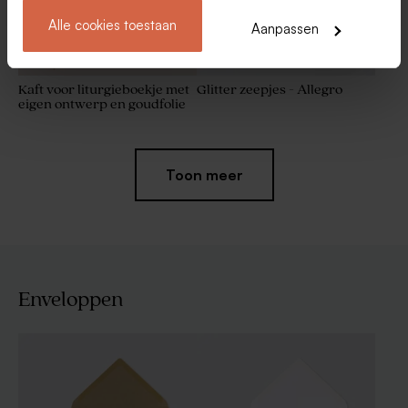
Alle cookies toestaan
Aanpassen
Kaft voor liturgieboekje met
Glitter zeepjes - Allegro
eigen ontwerp en goudfolie
Toon meer
Enveloppen
Set bedankjes goud met 34
De Bock dragees velvet
traktaties
yellow 1kg (± 240 stuks)