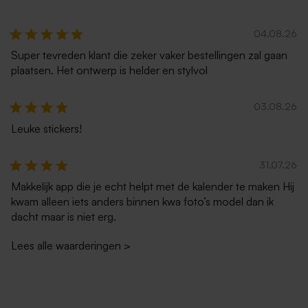
puntklep
puntklep
De Bock lentilles marmer
Mini stolpjes | goud
04.08.26
goud 1kg (± 1120 stuks)
Super tevreden klant die zeker vaker bestellingen zal gaan
plaatsen. Het ontwerp is helder en stylvol
03.08.26
Leuke stickers!
Lila envelop
Rode envelop met puntklep
31.07.26
Makkelijk app die je echt helpt met de kalender te maken Hij
Poster met eigen ontwerp
Blikken geschenkdoos met
kwam alleen iets anders binnen kwa foto’s model dan ik
deksel zelf ontwerpen -
dacht maar is niet erg.
Goud - Medium
Lees alle waarderingen
>