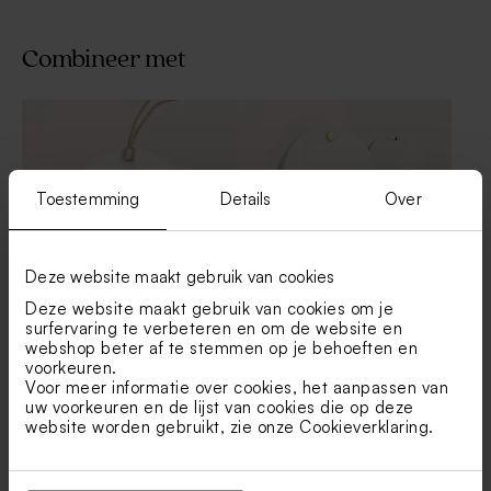
Combineer met
Toestemming
Details
Over
Deze website maakt gebruik van cookies
Deze website maakt gebruik van cookies om je
surfervaring te verbeteren en om de website en
Wit label met goudfolie |
Afgerond snoepzakje met
webshop beter af te stemmen op je behoeften en
rond
goudfolie
voorkeuren.
Voor meer informatie over cookies, het aanpassen van
uw voorkeuren en de lijst van cookies die op deze
website worden gebruikt, zie onze
Cookieverklaring
.