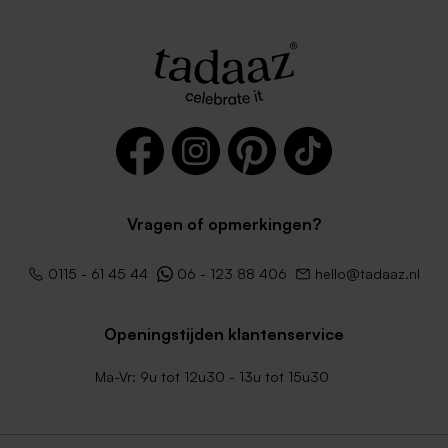
Donkerblauwe envelop met
Witte zelfklevende envelop
puntklep
met rechte klep
Vragen of opmerkingen?
Lichtroze envelop met
Envelop met puntklep in
puntklep
gerecycleerd papier
0115 - 61 45 44
06 - 123 88 406
hello@tadaaz.nl
Openingstijden klantenservice
Ma-Vr: 9u tot 12u30 - 13u tot 15u30