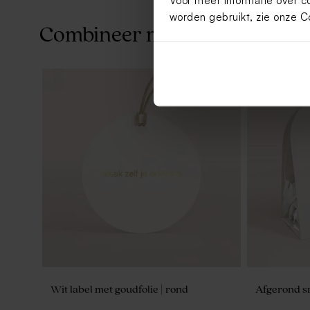
Voor meer informatie over c
worden gebruikt, zie onze
C
Combineer met
Wit label met goudfolie | rond
Afgerond s