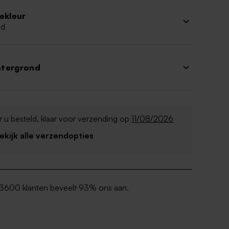
iekleur
ud
htergrond
 u besteld, klaar voor verzending op
11/08/2026
Bekijk alle verzendopties
3600 klanten beveelt 93% ons aan.