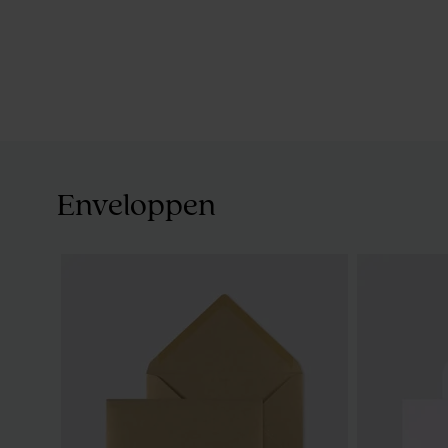
Enveloppen
Set bedankjes goud met 34 traktaties
De Bock dra
240 stuks)