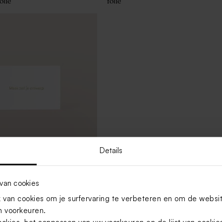
olie
folie
Details
e met folie
van cookies
van cookies om je surfervaring te verbeteren en om de websi
 voorkeuren.