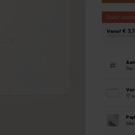
Matte afw
Afgerond
Gratis* proe
Dubbele k
Advies v
€ 3,1
Vanaf
eigen o
Prijs/stuk (in
- Een eig
300 dpi)
- Een fot
- Kies voo
Aan
Per 
Vo
17 x
Pap
Mat