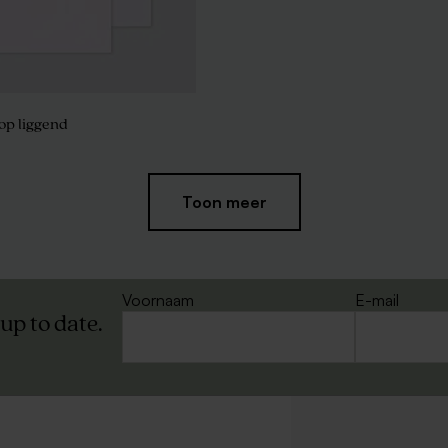
op liggend
Nieuw
Toon meer
rmer goud De Bock 1kg (±
De Bock sugar choops marmer go
750gr (± 195 stuks)
Voornaam
E-mail
 up to date.