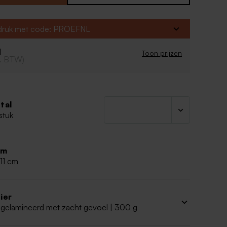
erking
e hoeken
fdruk met code: PROEFNL
aart
oor de
beste kwaliteit van de afdruk van je
1
ntwerp
:
Toon prijzen
cl. BTW)
en bestand opladen: PDF formaat (CMYK - min.
o opladen: JPEG (CMYK - min. 300 dpi)
r glanzend papier bij afdruk van een foto
tal
stuk
rm
 11 cm
ier
 gelamineerd met zacht gevoel | 300 g