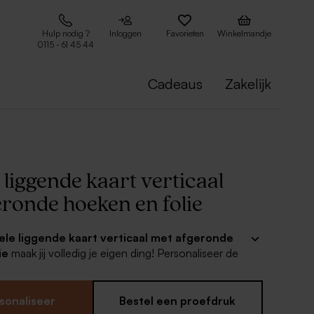
Hulp nodig ?
Inloggen
Favorieten
Winkelmandje
0115 - 61 45 44
Cadeaus
Zakelijk
liggende kaart verticaal
eronde hoeken en folie
ele
liggende kaart verticaal met afgeronde
ie
maak jij volledig je eigen ding! Personaliseer de
avoriete foliekleur en voeg de gewenste tekst toe.
erticale kaart (17 x 11 cm)
sonaliseer
Bestel een proefdruk
oudfolie, zilverfolie, roséfolie of koperfolie