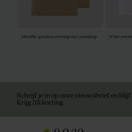
Metallic gouden envelop met puntklep
Witte envel
Bellenblaas goud
Dragees ma
240 stuks)
Schrijf je in op onze nieuwsbrief en blijf
Krijg 5% korting.