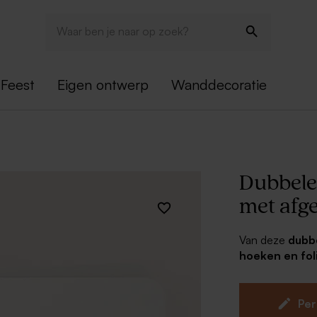
Feest
Eigen ontwerp
Wanddecoratie
Dubbele 
met afg
Van deze
dubb
hoeken en fol
kaart, kies je f
Liggende v
Per
Kies uit g