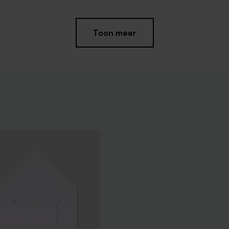
Toon meer
gees velvet yellow 1kg (±
Gouden lakzegel hartje (3 cm)