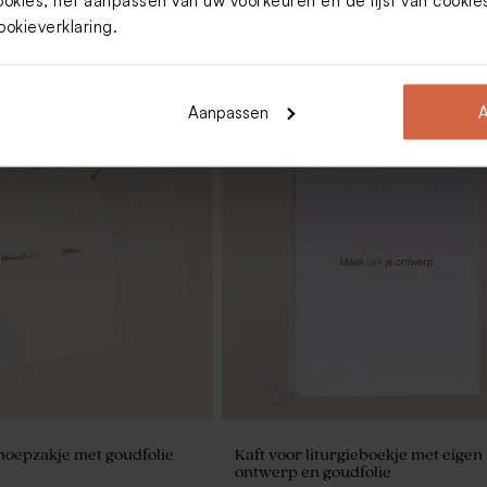
ookies, het aanpassen van uw voorkeuren en de lijst van cooki
ookieverklaring
.
Aanpassen
A
noepzakje met goudfolie
Kaft voor liturgieboekje met eigen
ontwerp en goudfolie