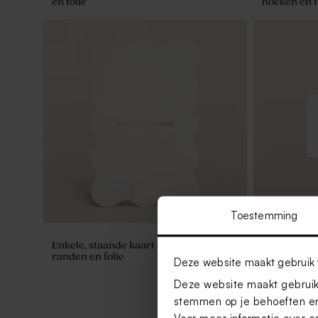
en folie
hoeken en f
Toestemming
Enkele, staande kaart met golvende
Visitekaartj
randen en folie
Deze website maakt gebruik 
Deze website maakt gebruik 
stemmen op je behoeften en