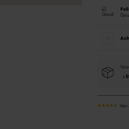
Fol
Go
Ac
Voor
› 
Van 