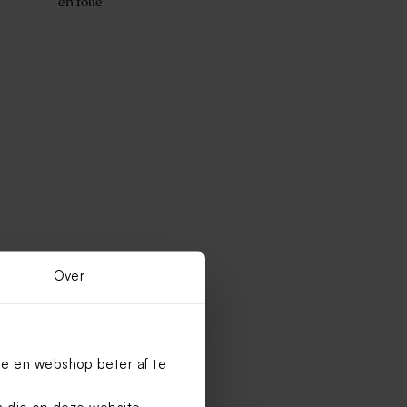
en folie
Over
te en webshop beter af te