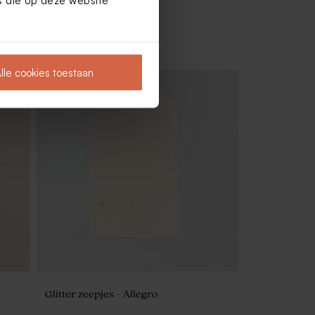
es die op deze website
lle cookies toestaan
Glitter zeepjes - Allegro