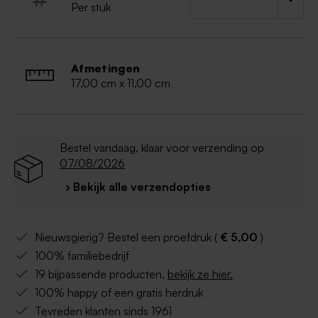
van je eigen ontwerp
:
Per stuk
- Een eigen bestand opladen: PDF formaat
(CMYK - min. 300 dpi)
- Een foto opladen: JPEG (CMYK - min. 300 dpi)
Afmetingen
17,00 cm x 11,00 cm
Bestel vandaag, klaar voor verzending op
07/08/2026
› Bekijk alle verzendopties
Nieuwsgierig? Bestel een proefdruk (
€ 5,00
)
100% familiebedrijf
19 bijpassende producten,
bekijk ze hier.
100% happy of een gratis herdruk
Tevreden klanten sinds 1961