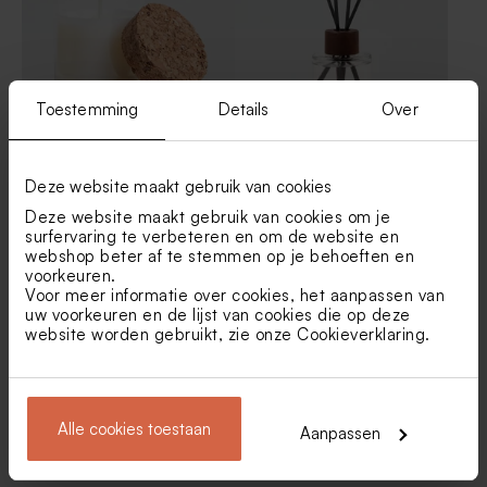
Toestemming
Details
Over
Kaarsje in glazen potje met
Transparant flesje voor
kurken deksel
geurstokjes met bruine dop
Deze website maakt gebruik van cookies
Deze website maakt gebruik van cookies om je
surfervaring te verbeteren en om de website en
webshop beter af te stemmen op je behoeften en
voorkeuren.
Voor meer informatie over cookies, het aanpassen van
uw voorkeuren en de lijst van cookies die op deze
website worden gebruikt, zie onze
Cookieverklaring
.
Glazen spray flesje met
Hippe macramé
Alle cookies toestaan
Aanpassen
houten dop
sleutelhanger