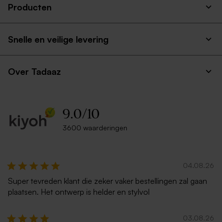
Producten
Crèmekleurige enveloppe
Witte envelop liggend
Biologische
Poster met eigen ontwerp
met puntklep
bloembommetjes beige per
25 stuks
Snelle en veilige levering
Over Tadaaz
9.0
/
10
3600 waarderingen
Liggende envelop met
Metallic gouden envelop met
puntklep ecru
puntklep
Blikken geschenkdoos met
Vierkante koektrommel |
deksel zelf ontwerpen -
eigen ontwerp
Goud - Medium
04.08.26
Extra
Super tevreden klant die zeker vaker bestellingen zal gaan
groot
plaatsen. Het ontwerp is helder en stylvol
formaat
03.08.26