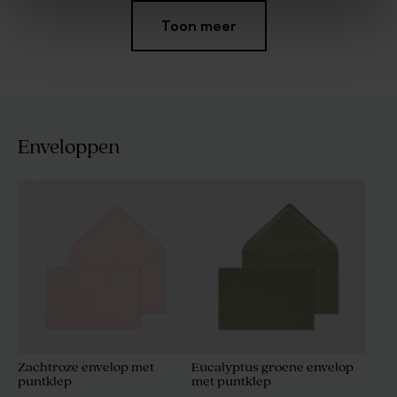
Toon meer
Enveloppen
Glazen potje met deksel in
Traktatieset beige met 27
kurk
traktaties
Zachtroze envelop met
Eucalyptus groene envelop
puntklep
met puntklep
Nougat blokjes met vanille
Frosted glazen flesjes met