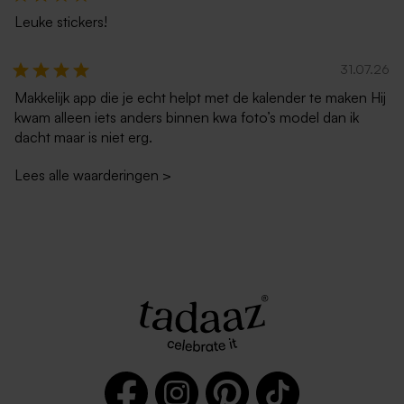
Leuke stickers!
Lichtblauwe envelop met
Lila envelop
31.07.26
puntklep
Makkelijk app die je echt helpt met de kalender te maken Hij
Stolpvormige plexi
Houten bewaardoos met
wanddecoratie met eigen
tekst | klapdeksel
kwam alleen iets anders binnen kwa foto’s model dan ik
ontwerp - 59.9 x 89.6 cm
dacht maar is niet erg.
Lees alle waarderingen
>
Donkerblauwe envelop met
Rode envelop met puntklep
puntklep