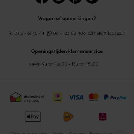
Vragen of opmerkingen?
Witte zelfklevende envelop
Envelop met puntklep in
0115 - 61 45 44
06 - 123 88 406
hello@tadaaz.nl
met rechte klep
gerecycleerd papier
Openingstijden klantenservice
Ma-Vr: 9u tot 12u30 - 13u tot 15u30
Trendy zwarte envelop met
Lichtroze envelop met
puntklep
puntklep
Onze voorwaarden
Acties
Cookies
Privacy Verklaring