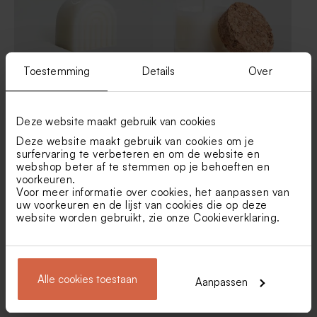
Toestemming
Details
Over
Rainbow kaars soft white
Kaarsje in glazen potje met
kurken deksel
Deze website maakt gebruik van cookies
Deze website maakt gebruik van cookies om je
surfervaring te verbeteren en om de website en
webshop beter af te stemmen op je behoeften en
voorkeuren.
Voor meer informatie over cookies, het aanpassen van
uw voorkeuren en de lijst van cookies die op deze
website worden gebruikt, zie onze
Cookieverklaring
.
Transparant flesje voor
Glazen spray flesje met
Alle cookies toestaan
Aanpassen
geurstokjes met bruine dop
houten dop