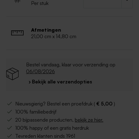
van je eigen ontwerp
:
Per stuk
- Een eigen bestand opladen: PDF
formaat (CMYK - min. 300 dpi)
- Een foto opladen: JPEG (CMYK - min. 300 dpi)
Afmetingen
21,00 cm x 14,80 cm
Bestel vandaag, klaar voor verzending op
06/08/2026
› Bekijk alle verzendopties
Nieuwsgierig? Bestel een proefdruk (
€ 5,00
)
100% familiebedrijf
20 bijpassende producten,
bekijk ze hier.
100% happy of een gratis herdruk
Tevreden klanten sinds 1961