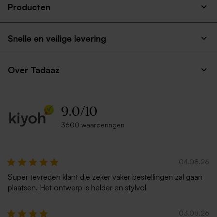
Producten
Bruine kraft envelop
Zachtroze puntklep envelop
Glazen potjes met kurk
Biologische
sluiting
bloembommetjes beige per
25 stuks
Snelle en veilige levering
Over Tadaaz
9.0
/
10
3600 waarderingen
Roestbruine envelop met
Ecru envelop A5
puntklep
Poster met eigen ontwerp
Blikken geschenkdoos met
deksel zelf ontwerpen -
Goud - Medium
04.08.26
Extra
Super tevreden klant die zeker vaker bestellingen zal gaan
groot
plaatsen. Het ontwerp is helder en stylvol
formaat
03.08.26