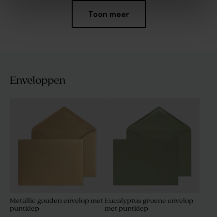
Toon meer
Enveloppen
Hippe macramé
Glazen potje met deksel in
sleutelhanger
kurk
Metallic gouden envelop met
Eucalyptus groene envelop
puntklep
met puntklep
Traktatieset beige met 27
Nougat blokjes met vanille