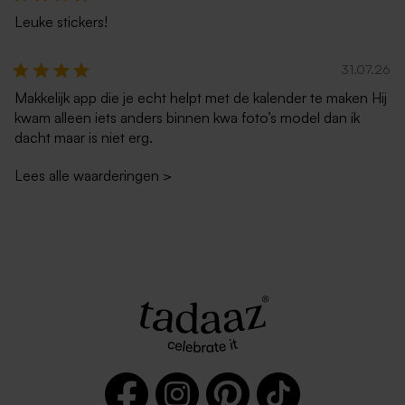
Leuke stickers!
Zwarte envelop met
Grote envelop met puntklep
puntklep
in gerecycleerd papier
31.07.26
Makkelijk app die je echt helpt met de kalender te maken Hij
Vierkante koektrommel |
Stolpvormige plexi
eigen ontwerp
wanddecoratie met eigen
kwam alleen iets anders binnen kwa foto’s model dan ik
ontwerp - 59.9 x 89.6 cm
dacht maar is niet erg.
Lees alle waarderingen
>