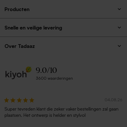
Producten
Matte enkele blanco kaart
Vierluik bedankkaart met
vierkant met ronde hoeken
foto's in kalkomslag
Snelle en veilige levering
Over Tadaaz
9.0
/
10
3600 waarderingen
Hip, vijfluik bedankkaartje
Roze aardbei snoepjes 1kg (±
met veel foto's en goudfolie
625 stuks)
naam en strikje
04.08.26
Super tevreden klant die zeker vaker bestellingen zal gaan
plaatsen. Het ontwerp is helder en stylvol