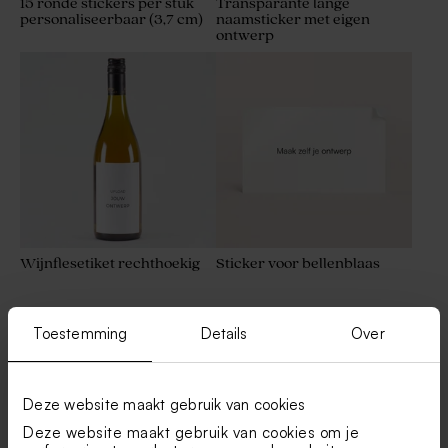
15 ronde stickers per stuk
Transparante lange
personaliseerbaar (3,7 cm)
naamsticker met eigen
ontwerp
Wijnflesetiket rechthoekig
Sticker voor bellenblaas
Toestemming
Details
Over
Combineer met
Deze website maakt gebruik van cookies
Deze website maakt gebruik van cookies om je