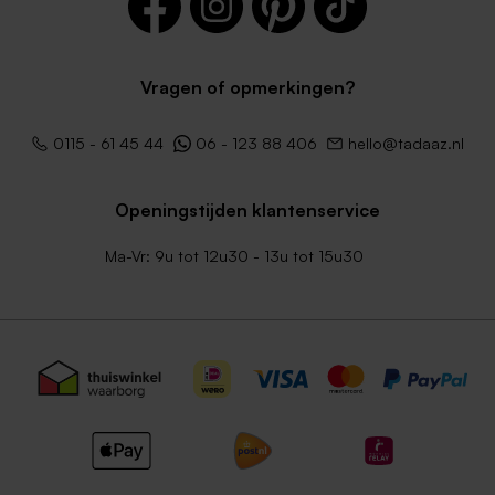
Vragen of opmerkingen?
0115 - 61 45 44
06 - 123 88 406
hello@tadaaz.nl
Mini zeeppompje in
Bieropener met naam of
apothekersstijl
eigen tekst
Openingstijden klantenservice
Ma-Vr: 9u tot 12u30 - 13u tot 15u30