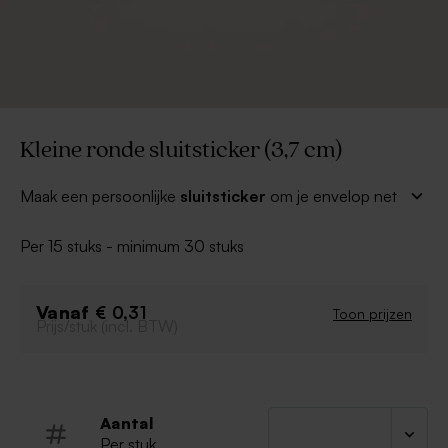
Kleine ronde sluitsticker (3,7 cm)
Maak een persoonlijke
sluitsticker
om je envelop net
dat tikkeltje extra geven. Geef de bestemmelingen van
je kaart al een sneak peak van wat ze te zien zullen
Per 15 stuks - minimum 30 stuks
krijgen. Maak het ontvangen van je speciale kaart nog
zoveel mooier met een 100% eigen sluitsticker.
Personaliseer deze ronde sluitzegel zodat hij helemaal
Vanaf
€ 0,31
Toon prijzen
Prijs/stuk (incl. BTW)
bij je kaartje past.
Aantal
Per stuk