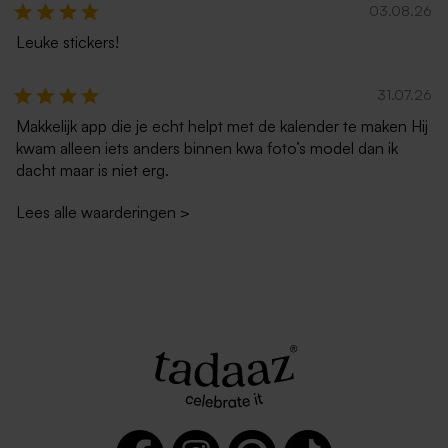
03.08.26
Leuke stickers!
31.07.26
Snoep hartjes roze 700gr (±
Gepersonaliseerd potlood
500 stuks)
met gom
Makkelijk app die je echt helpt met de kalender te maken Hij
kwam alleen iets anders binnen kwa foto’s model dan ik
dacht maar is niet erg.
Lees alle waarderingen
>
Rechthoekig label hout met
Mini zeeppompje met
naam
handlotion