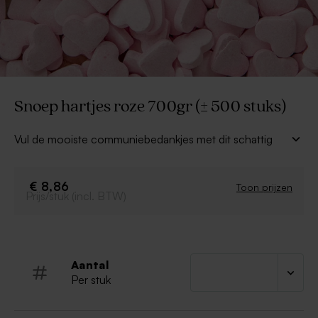
Snoep hartjes roze 700gr (± 500 stuks)
Vul de mooiste communiebedankjes met dit schattig
roze hartjessnoep met aardbeismaak. De hartjes geven
een romantische look aan je traktaties.
Inhoud: 700g
€ 8,86
Toon prijzen
Prijs/stuk (incl. BTW)
Samenstelling: dextrose (EU), glucosesiroop,
voedingszuur (citroenzuur), emulgator (E470b-E471),
maltodextrine, natuurlijke aroma, aardbei, plantaardige
olie van kokosnoot, concentraat van rode biet.
Aantal
Bevat geen allergenen
Per stuk