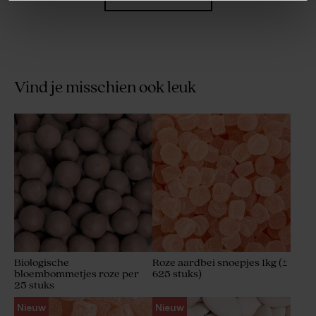
Vind je misschien ook leuk
Hip snoepzakje met foto en
Afgerond snoepzakje met
strikje in goudfolie
foto, strikje en naam in
goudfolie
Biologische
Roze aardbei snoepjes 1kg (±
bloembommetjes roze per
625 stuks)
25 stuks
Kleine ronde sluitsticker (3,7
Bedankjes set roze met 27
Nieuw
Nieuw
cm)
bedankjes