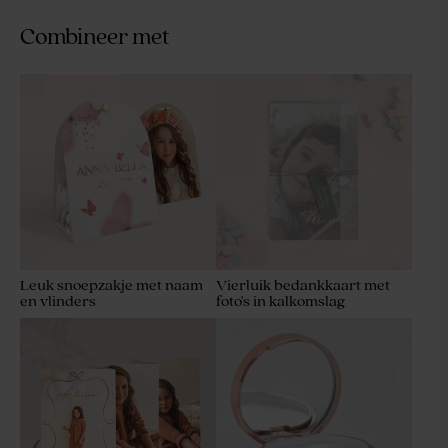
Combineer met
Afgerond snoepzakje met
Afgerond snoepzakje met
foto, strikje en naam in
bloem, goudfolie en foto
goudfolie
Leuk snoepzakje met naam
Vierluik bedankkaart met
en vlinders
foto's in kalkomslag
Afgerond snoepzakje met
Minimalistisch snoepzakje
foto en strikjes
met stolp en foto