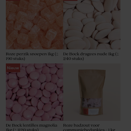
Roze perzik snoepen 1kg (±
De Bock dragees nude 1kg (±
190 stuks)
240 stuks)
Roze bellenblaas
Pink Cloud ronde roze
Nieuw
zeepjes
De Bock lentilles magnolia
Roze badzout voor
1kg (± 1120 stuks)
communiebedankjes - 1 kg