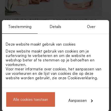
Hip, vijfluik bedankkaartje
Lippenbalsem vanille met
met veel foto's en goudfolie
spiegeltje
Toestemming
Details
Over
naam en strikje
Kleurrijk snoepzakje in
Afgerond snoepzakje met
stolpvorm met foto en
kersjes, ruitjes en foto
namen
Deze website maakt gebruik van cookies
Deze website maakt gebruik van cookies om je
surfervaring te verbeteren en om de website en
webshop beter af te stemmen op je behoeften en
voorkeuren.
Voor meer informatie over cookies, het aanpassen van
uw voorkeuren en de lijst van cookies die op deze
website worden gebruikt, zie onze
Cookieverklaring
.
Kaarsje in glazen potje met
Mini stolpjes met
kurken deksel
goudkleurige voet
Alle cookies toestaan
Aanpassen
Toon meer