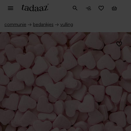
communie
→
bedankjes
→
vulling