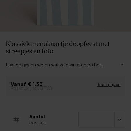
Klassiek menukaartje doopfeest met
streepjes en foto
Laat de gasten weten wat ze gaan eten op het
doopfeest van je kleintje met deze
klassieke
menukaart met streepjes en foto
. Personaliseer
Vanaf
het kaartje met de naam en een foto van je kleintje
€ 1,33
Toon prijzen
Prijs/stuk (incl. BTW)
voor een prachtige feesttafel.
Aantal
Per stuk