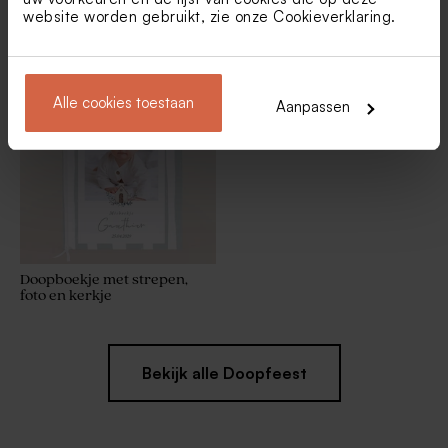
website worden gebruikt, zie onze
Cookieverklaring
.
Naamkaartje met blauwe
Servetring met streepjes,
strepen, kerkje en naam
kerkje en naam
Alle cookies toestaan
Aanpassen
Doopboekje met strepen,
foto en kerkje
Bekijk alle Doopfeest