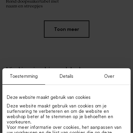
Rond doopsuikerlabel met
naam en streepjes
Toon meer
Vind je misschien ook leuk
Toestemming
Details
Over
Ronde sticker met strepen
Trendy doopkaartje met foto
en naam (3,7 cm)
en streepjes
Deze website maakt gebruik van cookies
Deze website maakt gebruik van cookies om je
surfervaring te verbeteren en om de website en
webshop beter af te stemmen op je behoeften en
voorkeuren.
Voor meer informatie over cookies, het aanpassen van
uw voorkeuren en de lijst van cookies die op deze