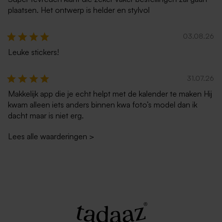
plaatsen. Het ontwerp is helder en stylvol
03.08.26
Leuke stickers!
Rode envelop met puntklep
Envelop zilver metallic
31.07.26
Makkelijk app die je echt helpt met de kalender te maken Hij
kwam alleen iets anders binnen kwa foto’s model dan ik
dacht maar is niet erg.
Lees alle waarderingen
>
Eucalyptus groene envelop
Zachtroze envelop met
met puntklep
puntklep
Nieuw