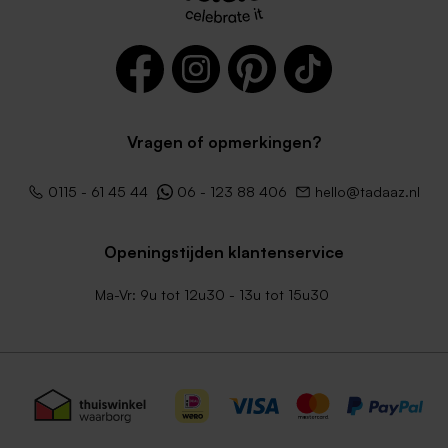
Vragen of opmerkingen?
Donkergroene envelop
Crèmekleurige enveloppe
geboortekaartjes
met puntklep
0115 - 61 45 44
06 - 123 88 406
hello@tadaaz.nl
Openingstijden klantenservice
Ma-Vr: 9u tot 12u30 - 13u tot 15u30
Lila envelop
Envelop metallic goud met
puntklep