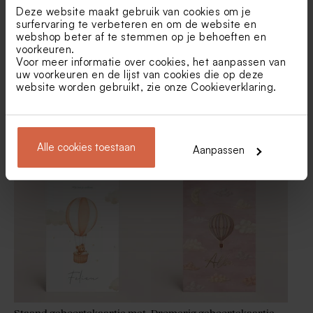
Deze website maakt gebruik van cookies om je
surfervaring te verbeteren en om de website en
webshop beter af te stemmen op je behoeften en
voorkeuren.
Voor meer informatie over cookies, het aanpassen van
uw voorkeuren en de lijst van cookies die op deze
website worden gebruikt, zie onze
Cookieverklaring
.
Dromerig geboortekaartje
Minimalistisch
acryl met luchtballon
geboortekaartje met naam
Alle cookies toestaan
Aanpassen
en goudfolie voetjes
Tetra zakje ivoor
De Bock suikerbonen mat
wit 1kg (± 240 stuks)