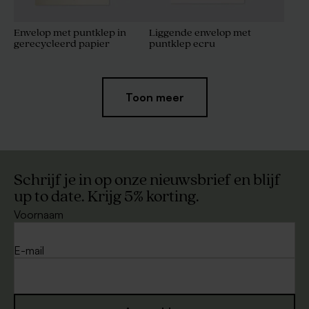
Envelop met puntklep in
Liggende envelop met
gerecycleerd papier
puntklep ecru
Toon meer
Schrijf je in op onze nieuwsbrief en blijf
up to date. Krijg 5% korting.
Voornaam
Donkerblauwe envelop met
Kraft enveloppe
puntklep
E-mail