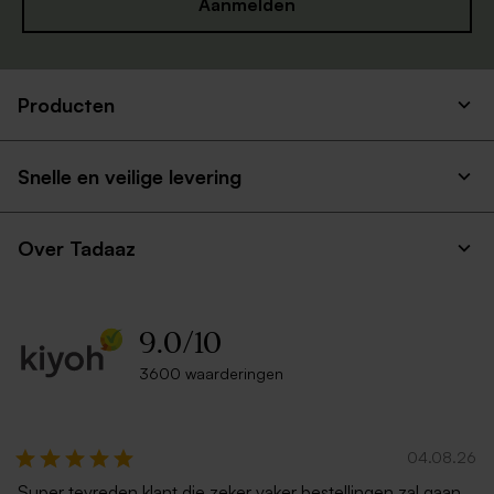
Aanmelden
Producten
Lichtblauwe envelop met
Lichtroze envelop met
puntklep
puntklep
Snelle en veilige levering
Over Tadaaz
9.0
/
10
3600 waarderingen
Witte zelfklevende
Ecru zelfklevende envelop
enveloppe met rechte klep
rechte klep
04.08.26
Super tevreden klant die zeker vaker bestellingen zal gaan