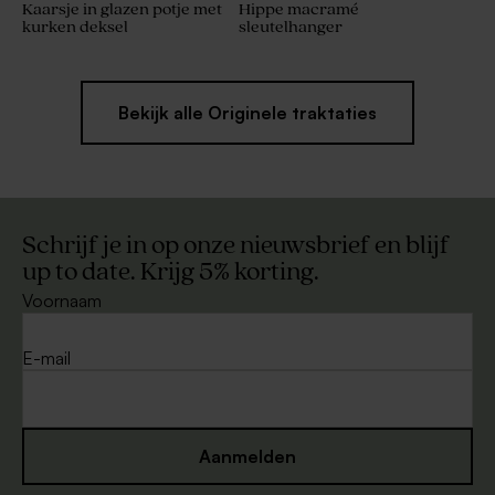
Kaarsje in glazen potje met
Hippe macramé
kurken deksel
sleutelhanger
Bekijk alle Originele traktaties
Schrijf je in op onze nieuwsbrief en blijf
up to date. Krijg 5% korting.
Voornaam
E-mail
Aanmelden