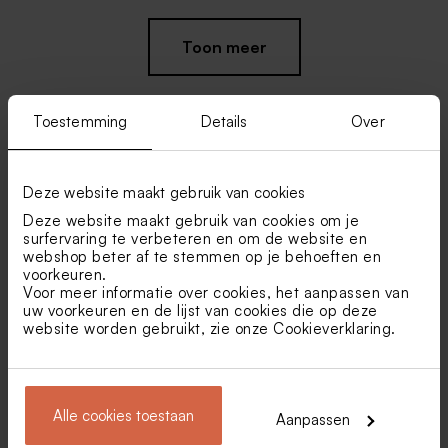
Toon meer
Toestemming
Details
Over
Vind je misschien ook leuk
Deze website maakt gebruik van cookies
Deze website maakt gebruik van cookies om je
Raambord met getekende
Sticker met
surfervaring te verbeteren en om de website en
luchtballon en naam
sprookjesachtige luchtballon
(4,4 cm)
webshop beter af te stemmen op je behoeften en
voorkeuren.
Voor meer informatie over cookies, het aanpassen van
uw voorkeuren en de lijst van cookies die op deze
website worden gebruikt, zie onze
Cookieverklaring
.
Alle cookies toestaan
Aanpassen
Houten potlood met beige
Creamkleurige zeepjes -