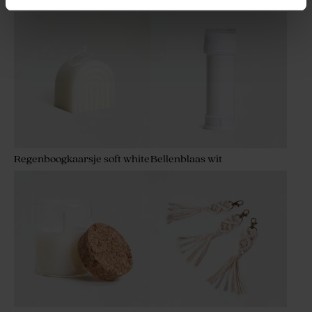
molentje
Avène
Glazen potjes met kurk
Transparante doosjes rond
sluiting
Regenboogkaarsje soft white
Bellenblaas wit
Tranparante doosjes
Glazen buisjes met kurk
langwerpig