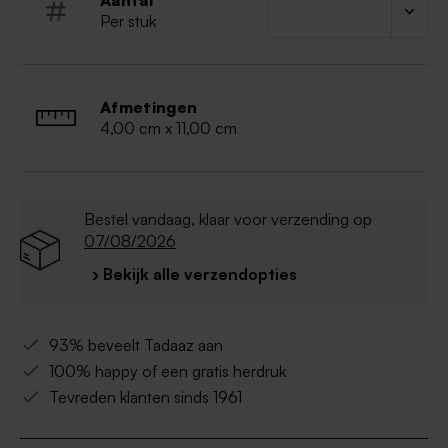
Aantal
Hout is een natuurproduct, hierdoor kan het
Per stuk
product iets afwijken van de foto's
Afmetingen
4,00 cm x 11,00 cm
Bestel vandaag, klaar voor verzending op
07/08/2026
› Bekijk alle verzendopties
93% beveelt Tadaaz aan
100% happy of een gratis herdruk
Tevreden klanten sinds 1961