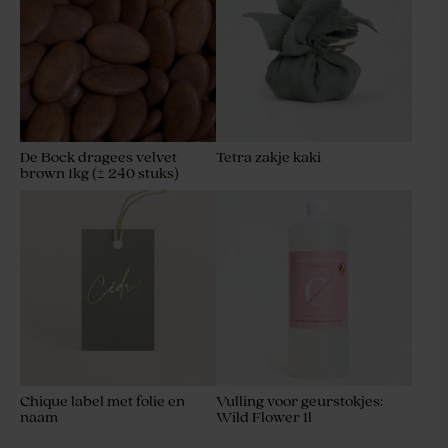
De Bock dragees velvet
Tetra zakje kaki
brown 1kg (± 240 stuks)
Chique label met folie en
Vulling voor geurstokjes:
naam
Wild Flower 1l