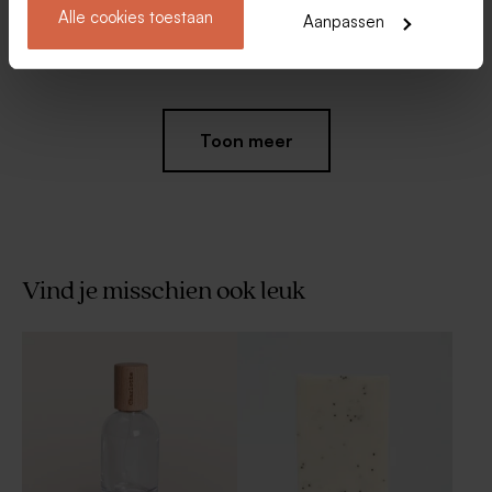
Alle cookies toestaan
Aanpassen
Dragees marmer goud De
Tranparante doosjes
Bock 1kg (± 240 stuks)
langwerpig
Toon meer
Vind je misschien ook leuk
Transparante doosjes rond
Glazen buisjes met kurk