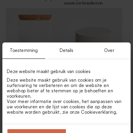
naam en bosdieren
Groen naamlabel in Franse
Wit geboortelabel met naam
stijl
Toestemming
Details
Over
Grote glazen pot met kurk
Velvet traktatiedoosje rond
Deze website maakt gebruik van cookies
deksel
beige
Deze website maakt gebruik van cookies om je
Vierkant label met
Zomers naamlabel met
surfervaring te verbeteren en om de website en
bloemetjes
parasolletjes
webshop beter af te stemmen op je behoeften en
voorkeuren.
Voor meer informatie over cookies, het aanpassen van
uw voorkeuren en de lijst van cookies die op deze
website worden gebruikt, zie onze
Cookieverklaring
.