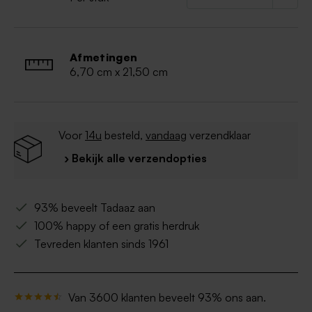
Afmetingen
6,70 cm x 21,50 cm
Voor
14u
besteld,
vandaag
verzendklaar
› Bekijk alle verzendopties
93% beveelt Tadaaz aan
100% happy of een gratis herdruk
Tevreden klanten sinds 1961
Van 3600 klanten beveelt 93% ons aan.