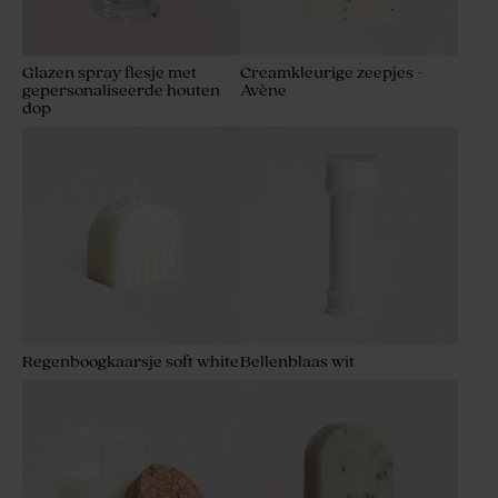
Glazen spray flesje met
Creamkleurige zeepjes -
gepersonaliseerde houten
Avène
Traktatieset beige met 27
Glazen potjes met kurk
dop
traktaties
sluiting
Regenboogkaarsje soft white
Bellenblaas wit
Tetra zakje ivoor
De Bock suikerbonen mat
wit 1kg (± 240 stuks)