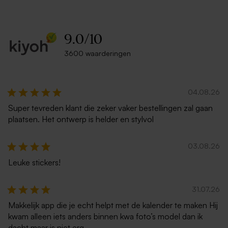
9.0
/
10
3600 waarderingen
Eucalyptus groene envelop
Leuke witte envelop
met puntklep
04.08.26
Super tevreden klant die zeker vaker bestellingen zal gaan
plaatsen. Het ontwerp is helder en stylvol
03.08.26
Leuke stickers!
31.07.26
Makkelijk app die je echt helpt met de kalender te maken Hij
kwam alleen iets anders binnen kwa foto’s model dan ik
dacht maar is niet erg.