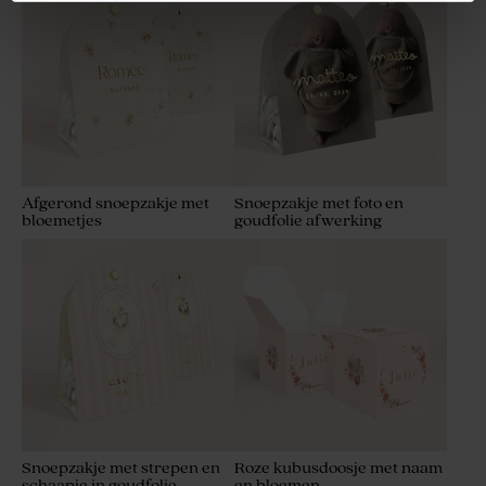
met schattige bloemen
goudfolie
Afgerond snoepzakje met
Snoepzakje met foto en
bloemetjes
goudfolie afwerking
Bellenblaaswikkel met
Doopkaart met
bloemetjes en goudfolie
droogbloemenprint en
natuurpapierlook
Snoepzakje met strepen en
Roze kubusdoosje met naam
schaapje in goudfolie
en bloemen