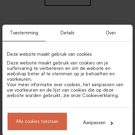
Toestemming
Details
Over
Vind je misschien ook leuk
Lief geboortestickertje met
Ronde naamsticker in
Deze website maakt gebruik van cookies
roze bloemen en naam (3,7
kraftlook met gedroogde
cm)
bloemen
Deze website maakt gebruik van cookies om je
surfervaring te verbeteren en om de website en
webshop beter af te stemmen op je behoeften en
voorkeuren.
Voor meer informatie over cookies, het aanpassen van
uw voorkeuren en de lijst van cookies die op deze
website worden gebruikt, zie onze
Cookieverklaring
.
Afgerond snoepzakje met
Papieren snoepzakje met
roze bloemenmotief en
goudfolie en
Alle cookies toestaan
Aanpassen
naam
droogbloemenmotief
Biologische
Uitnodiging babyborrel met
bloembommetjes in wikkel
gedroogde bloemetjes en