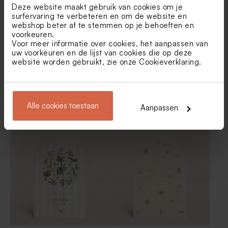
Deze website maakt gebruik van cookies om je
surfervaring te verbeteren en om de website en
webshop beter af te stemmen op je behoeften en
voorkeuren.
Voor meer informatie over cookies, het aanpassen van
uw voorkeuren en de lijst van cookies die op deze
website worden gebruikt, zie onze
Cookieverklaring
.
Buromac paspoort
Lief geboortekaartje met
Alle cookies toestaan
Aanpassen
geboortekaartje | Buromac
kleine roze bloemetjes
Dragees champagne De
Tetra zakje ivoor met
581031
Bock 1kg (± 240 stuks)
broderie anglaise