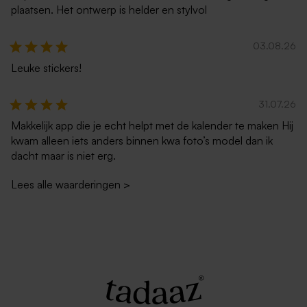
plaatsen. Het ontwerp is helder en stylvol
03.08.26
Leuke stickers!
Envelop framboos roze
Envelop met puntklep in
gerecycleerd papier
31.07.26
Makkelijk app die je echt helpt met de kalender te maken Hij
kwam alleen iets anders binnen kwa foto’s model dan ik
dacht maar is niet erg.
Lees alle waarderingen
>
Terra envelop met puntklep
Zachtroze envelop