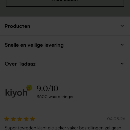
Producten
Eucalyptus groene envelop
Envelop zilver metallic
met puntklep
Snelle en veilige levering
Over Tadaaz
9.0
/
10
3600 waarderingen
Felblauwe envelop
Warm rode gloed
04.08.26
Super tevreden klant die zeker vaker bestellingen zal gaan