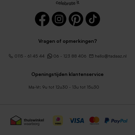
Vragen of opmerkingen?
Witte vierkante envelop
Donkerblauwe envelop
0115 - 61 45 44
06 - 123 88 406
hello@tadaaz.nl
Openingstijden klantenservice
Ma-Vr: 9u tot 12u30 - 13u tot 15u30
Lichtblauwe envelop
Envelop metallic goud