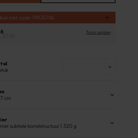
art
fdruk met code: PROEFNL
 vorm
ign
76
Toon prijzen
cl. BTW)
tal
stuk
rm
 17 cm
ier
met subtiele korrelstructuur | 320 g