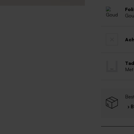
Fol
Go
Ac
Tad
Met
Bes
› 