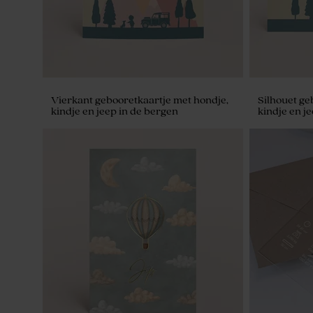
Vierkant gebooretkaartje met hondje,
Silhouet ge
kindje en jeep in de bergen
kindje en j
De Bock suikerbonen ice blue 1kg (±
De Bock am
240 stuks)
goud 1kg (±