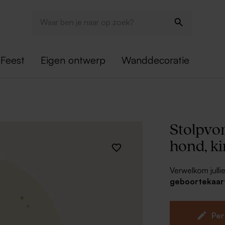
Feest
Eigen ontwerp
Wanddecoratie
Stolpvo
hond, ki
Verwelkom julli
geboortekaart
kaart is afgewe
kaartje helema
enveloppe en or
Per