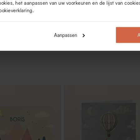
s)
ookies, het aanpassen van uw voorkeuren en de lijst van cooki
ookieverklaring
.
Toon meer
Aanpassen
A
s blauw
Dragees marmer goud De Bock 1kg
240 stuks)