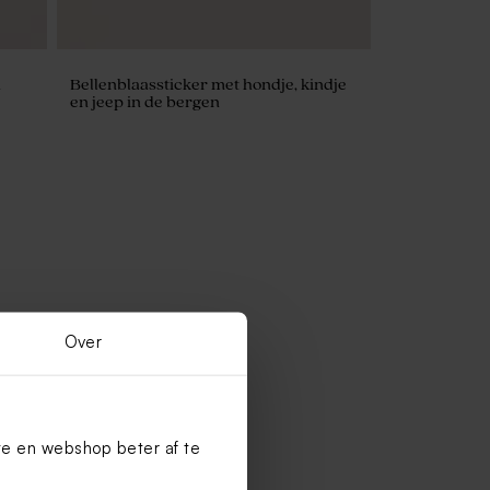
n
Bellenblaassticker met hondje, kindje
en jeep in de bergen
Over
te en webshop beter af te