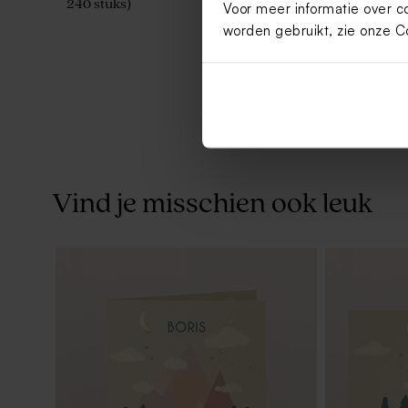
240 stuks)
(± 500 stuk
Voor meer informatie over c
worden gebruikt, zie onze
C
Vind je misschien ook leuk
De Bock suikerbonen blauw mat 1kg (±
Bellenblaa
240 stuks)