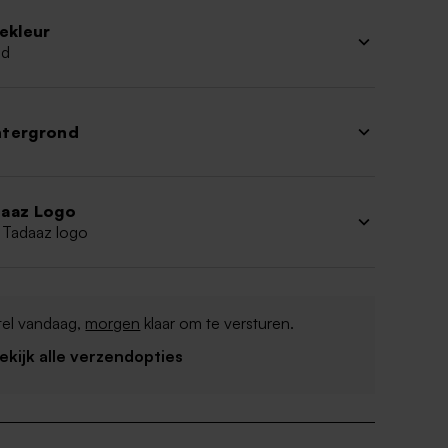
iekleur
ud
htergrond
aaz Logo
 Tadaaz logo
tel vandaag,
morgen
klaar om te versturen.
Bekijk alle verzendopties