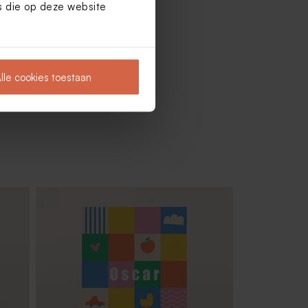
es die op deze website
lle cookies toestaan
 (±
Traktatieset goud met 34 traktaties