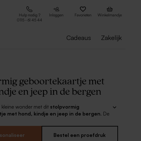
Hulp nodig ?
Inloggen
Favorieten
Winkelmandje
0115 - 61 45 44
Cadeaus
Zakelijk
rmig geboortekaartje met
ndje en jeep in de bergen
e kleine wonder met dit
stolpvormig
je met hond, kindje en jeep in de bergen
. De
rkt met de mooiste
goudfolie details
. Pas het
al aan naar wens en combineer met een mooie
iginele geboorte traktaties voor een perfect
sonaliseer
Bestel een proefdruk