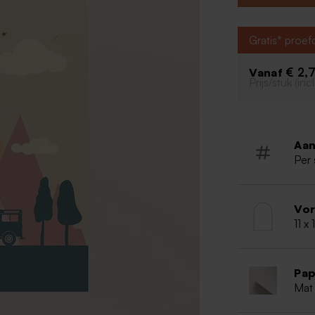
geheel.
Enkele ka
Gratis* proe
Originele
Uniek des
€ 2,
Vanaf
Prijs/stuk (in
Aan
Per 
Vo
11 x
Pap
Mat 