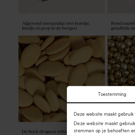
Afgerond snoepzakje met hondje,
Rond naaml
kindje en jeep in de bergen
goudfolie m
Toestemming
Deze website maakt gebruik 
Deze website maakt gebruik 
stemmen op je behoeften en
De Bock dragees velvet yellow 1kg (±
De Bock lent