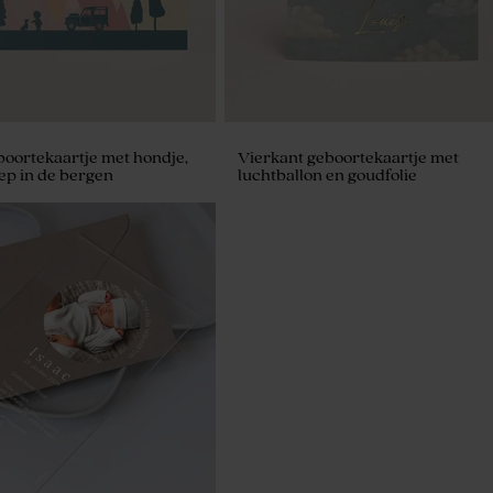
boortekaartje met hondje,
Vierkant geboortekaartje met
eep in de bergen
luchtballon en goudfolie
andelbonen marmer wit
 295 stuks)