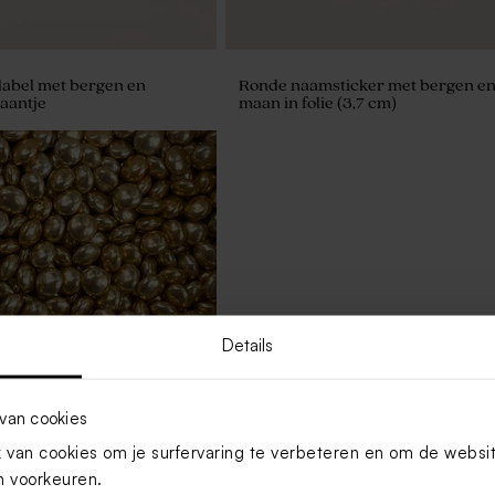
abel met bergen en
Ronde naamsticker met bergen e
aantje
maan in folie (3,7 cm)
Details
van cookies
van cookies om je surfervaring te verbeteren en om de websi
 voorkeuren.
illes XS metallic gold 195gr