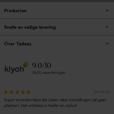
Producten
Envelop met puntklep in
Lichtblauwe envelop met
gerecycleerd papier
puntklep
Snelle en veilige levering
Over Tadaaz
9.0
/
10
3600 waarderingen
Donkerblauwe envelop met
Ecru zelfklevende envelop
puntklep
rechte klep
04.08.26
Super tevreden klant die zeker vaker bestellingen zal gaan
plaatsen. Het ontwerp is helder en stylvol