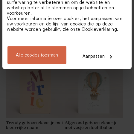
surfervaring te verbeteren en om de website en
webshop beter af te stemmen op je behoeften en
voorkeuren.
Voor meer informatie over cookies, het aanpassen van
uw voorkeuren en de lijst van cookies die op deze
website worden gebruikt, zie onze
Cookieverklaring
.
Geboortekaartje met
Lief geboortekaartje met
kleurrijke blokken
kleine roze bloemetjes
Alle cookies toestaan
Aanpassen
De Bock suikerbonen nude
Hartvormige likkoekjes roze
1kg (± 240 stuks)
500gr (± 90 stuks)
Trendy geboortekaartje met
Afgerond geboortekaartje
kleurrijke naam
met vosje en luchtballon