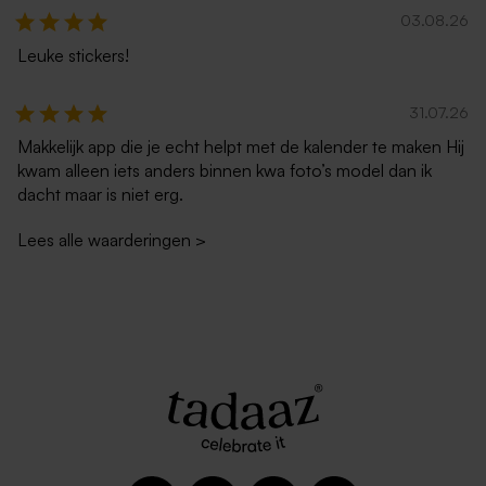
03.08.26
Leuke stickers!
Rode envelop met puntklep
Envelop zilver metallic
31.07.26
Makkelijk app die je echt helpt met de kalender te maken Hij
kwam alleen iets anders binnen kwa foto’s model dan ik
dacht maar is niet erg.
Lees alle waarderingen
>
Eucalyptus groene envelop
Kraft enveloppe
met puntklep
Nieuw