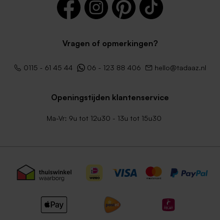
Vragen of opmerkingen?
Donkergroene envelop
Crèmekleurige enveloppe
geboortekaartjes
met puntklep
0115 - 61 45 44
06 - 123 88 406
hello@tadaaz.nl
Openingstijden klantenservice
Ma-Vr: 9u tot 12u30 - 13u tot 15u30
Lila envelop
Envelop metallic goud met
puntklep