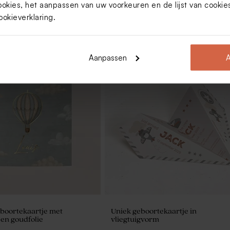
ookies, het aanpassen van uw voorkeuren en de lijst van cooki
ookieverklaring
.
Aanpassen
A
ep hartjes groen 700gr (±
Artisanale lolly groene en witte
strepen
boortekaartje met
Uniek geboortekaartje in
 en goudfolie
vliegtuigvorm