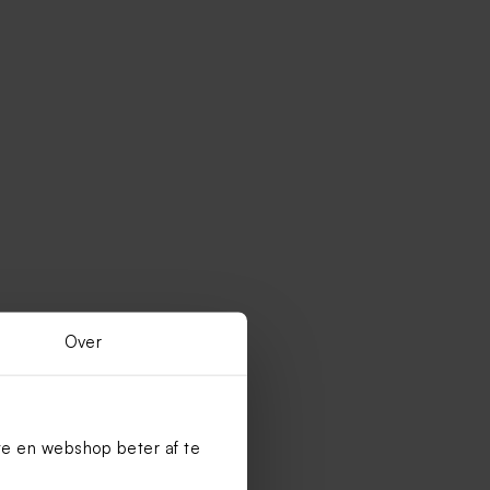
Over
te en webshop beter af te