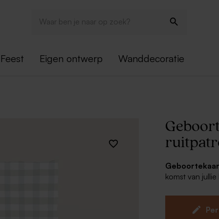
Feest
Eigen ontwerp
Wanddecoratie
Geboort
ruitpat
Geboortekaart
komst van jullie
heeft een charm
groentinten. P
datum voor ee
Per