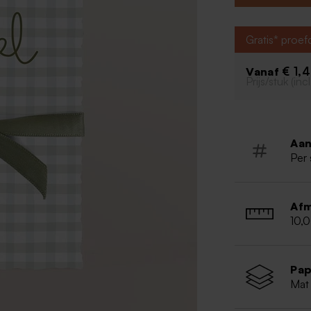
traktaties en ve
Inclusief 
Gratis* proe
€ 1,
Vanaf
Prijs/stuk (in
Aan
Per 
Afm
10,
Pap
Mat 