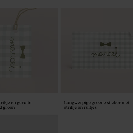
rikje en geruite
Langwerpige groene sticker met
d groen
strikje en ruitjes