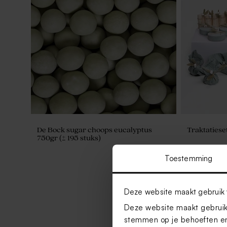
De Bock sugar choops eucalyptus
Traktatiese
750gr (± 195 stuks)
Toestemming
Deze website maakt gebruik 
Deze website maakt gebruik 
stemmen op je behoeften en