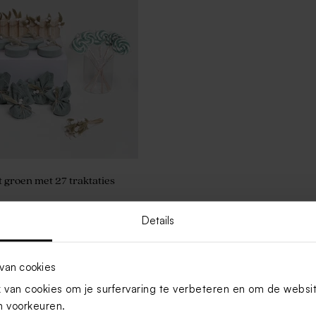
t groen met 27 traktaties
Details
Toon meer
van cookies
van cookies om je surfervaring te verbeteren en om de websi
 voorkeuren.