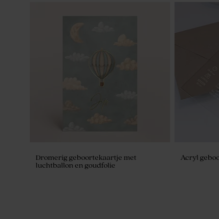
Green Cloud zeepjes - The Chai
Gepersonal
molentje
Dromerig geboortekaartje met
Acryl geboo
luchtballon en goudfolie