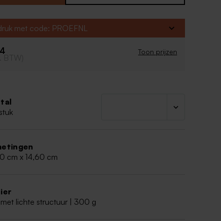
rsieringen voor een stijlvol totaalplaatje.
groen lint 50 cm
fdruk met code: PROEFNL
44
Toon prijzen
cl. BTW)
tal
stuk
etingen
00 cm x 14,60 cm
ier
met lichte structuur | 300 g