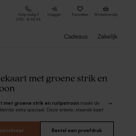
Hulp nodig ?
Inloggen
Favorieten
Winkelmandje
0115 - 61 45 44
Cadeaus
Zakelijk
ekaart met groene strik en
roon
 met groene strik en ruitpatroon
maakt de
 kleintje extra speciaal. Deze enkele, staande kaart
ant ruitjesmotief en een elegante strik in zachte
ersonaliseer de kaart eenvoudig met naam en
n unieke touch. Combineer met matchende
sonaliseer
Bestel een proefdruk