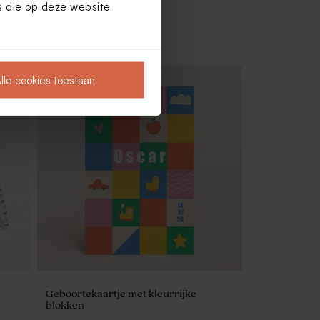
es die op deze website
lle cookies toestaan
Set van 12 geboortetraktatie met
badzout en badbom - lichtgroen
Geboortekaartje met kleurrijke
blokken