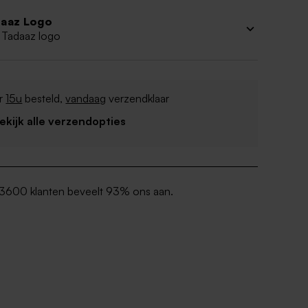
aaz Logo
 Tadaaz logo
r
15u
besteld,
vandaag
verzendklaar
Bekijk alle verzendopties
3600 klanten beveelt 93% ons aan.