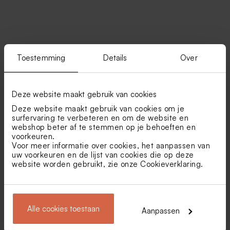
Vind je misschien ook leuk
Toestemming
Details
Over
Glazen spray flesje met
Tranparante doosjes
gepersonaliseerde houten
langwerpig
dop
Deze website maakt gebruik van cookies
Deze website maakt gebruik van cookies om je
surfervaring te verbeteren en om de website en
webshop beter af te stemmen op je behoeften en
voorkeuren.
Voor meer informatie over cookies, het aanpassen van
uw voorkeuren en de lijst van cookies die op deze
website worden gebruikt, zie onze
Cookieverklaring
.
Schattig kraamborrelkaartje
Originele kraamborrel
met vosjes en naam
uitnodiging in de vorm van
een beertje
Transparante doosjes rond
Glazen buisjes met kurk
Alle cookies toestaan
Aanpassen