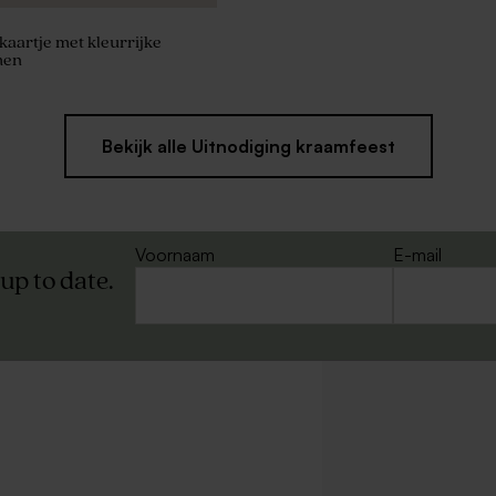
aartje met kleurrijke
men
Bekijk alle Uitnodiging kraamfeest
Voornaam
E-mail
 up to date.