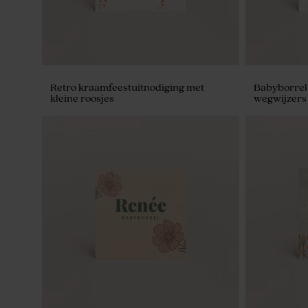
Retro kraamfeestuitnodiging met
Babyborrel 
kleine roosjes
wegwijzers
Traktatieset beige met 27 traktaties
Glazen potj