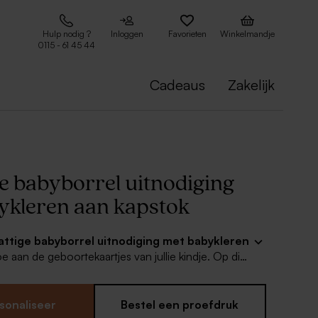
Hulp nodig ?
Inloggen
Favorieten
Winkelmandje
0115 - 61 45 44
Cadeaus
Zakelijk
ge babyborrel uitnodiging
ykleren aan kapstok
attige babyborrel uitnodiging met babykleren
oe aan de geboortekaartjes van jullie kindje. Op die
ienden en familie helemaal in stijl uitnodigen voor
je.
sonaliseer
Bestel een proefdruk