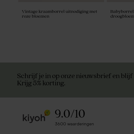
Vintage kraamborrel uitnodiging met
Babyborrelk
roze bloemen
droogbloe
Schrijf je in op onze nieuwsbrief en blijf
Krijg 5% korting.
9.0
/
10
3600 waarderingen