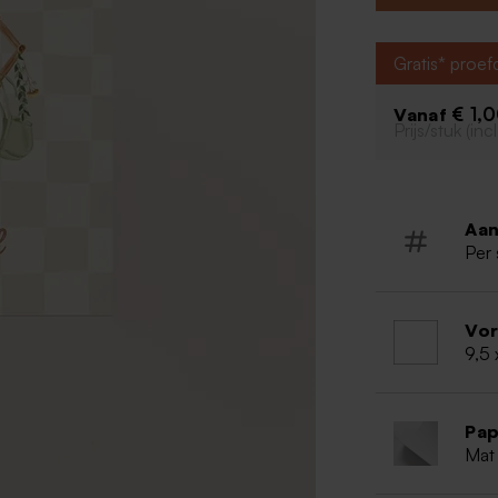
Gratis* proe
€ 1,
Vanaf
Prijs/stuk (in
Aan
Per 
Vo
9,5 
Pap
Mat 