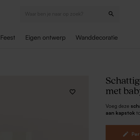
Feest
Eigen ontwerp
Wanddecoratie
Schatti
met bab
Voeg deze
sch
aan kapstok
t
manier kan je vr
het eerste feest
Per