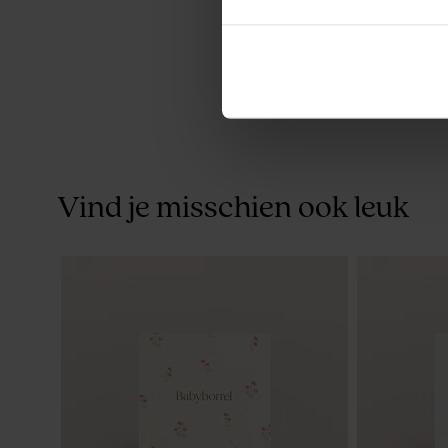
Vind je misschien ook leuk
Glazen spray flesje met
Tranparant
gepersonaliseerde houten dop