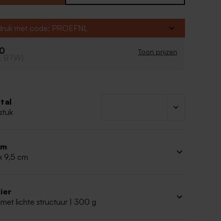
fdruk met code: PROEFNL
00
Toon prijzen
cl. BTW)
tal
stuk
rm
x 9,5 cm
ier
met lichte structuur | 300 g