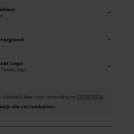
iekleur
n
htergrond
aaz Logo
 Tadaaz logo
 u besteld, klaar voor verzending op
10/08/2026
Bekijk alle verzendopties