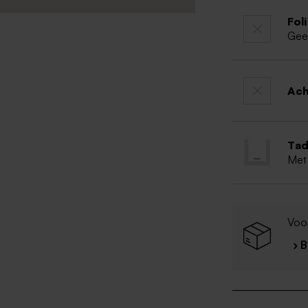
Fol
Gee
Ac
Tad
Met
Voor
› 