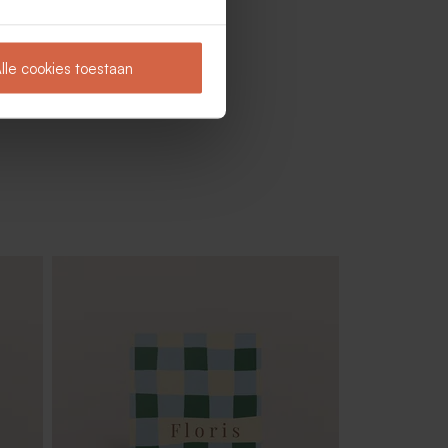
lle cookies toestaan
Glazen buisjes met kurk