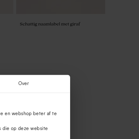
Schattig naamlabel met giraf
Over
te en webshop beter af te
es die op deze website