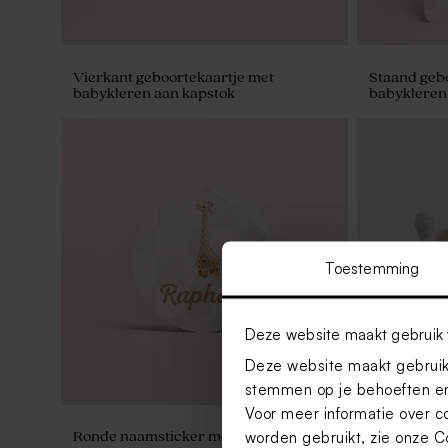
Vierkant geboortekaartje met
Staand geb
babykleren aan kapstok
babykleren
Toestemming
Deze website maakt gebruik 
Deze website maakt gebruik 
stemmen op je behoeften en
Voor meer informatie over c
worden gebruikt, zie onze
C
Ronde naamsticker met giraf (3,7 cm)
Zacht teddy