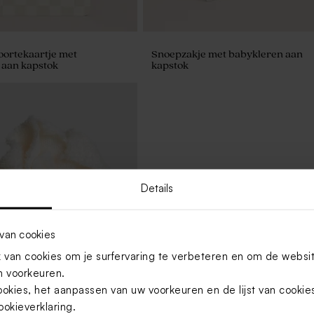
oortekaartje met
Snoepzakje met babykleren aan
 aan kapstok
kapstok
Details
van cookies
van cookies om je surfervaring te verbeteren en om de websi
 voorkeuren.
ookies, het aanpassen van uw voorkeuren en de lijst van cooki
ookieverklaring
.
 zakje