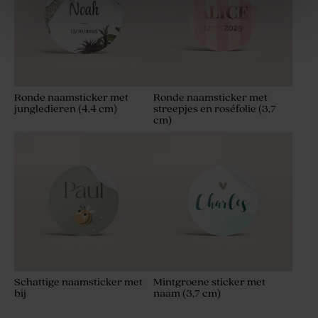
Ronde naamsticker met
Ronde naamsticker met
jungledieren (4,4 cm)
streepjes en roséfolie (3,7
cm)
Ambachtelijk rond zeepje
Mini stolpjes | goud
wit met goudsbloem
Schattige naamsticker met
Mintgroene sticker met
bij
naam (3,7 cm)