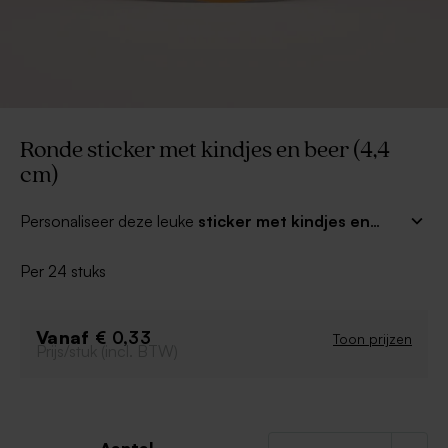
Ronde sticker met kindjes en beer (4,4
cm)
Personaliseer deze leuke
sticker met kindjes en
beer (4,4 cm).
Ideaal om je doopsuiker mee af te
werken. Deze sticker past perfect op ons glazen potje,
Per 24 stuks
dit kan je terugvinden bij onze geboortebedankjes.
Verras vrienden en familie!
Vanaf
€ 0,33
Toon prijzen
Prijs/stuk (incl. BTW)