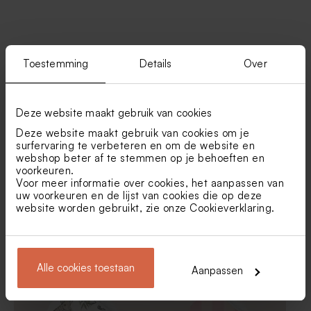
Vind je misschien ook leuk
Toestemming
Details
Over
De Bock lentilles XS metallic
Plastic potjes met deksel |
gold 195gr (± 500 stuks)
goudkleurig
Deze website maakt gebruik van cookies
Deze website maakt gebruik van cookies om je
surfervaring te verbeteren en om de website en
webshop beter af te stemmen op je behoeften en
voorkeuren.
Voor meer informatie over cookies, het aanpassen van
uw voorkeuren en de lijst van cookies die op deze
website worden gebruikt, zie onze
Cookieverklaring
.
Roze naamsticker rond met
Ronde sticker met zwaantjes
bloemen en duifje (4,4 cm)
(5,9 cm)
De Bock happy tears
De Bock lentilles marmer
Alle cookies toestaan
Aanpassen
marmer goud 750gr (± 425
goud 1kg (± 1120 stuks)
stuks)