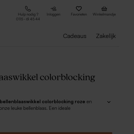
Hulp nodig ?
Inloggen
Favorieten
Winkelmandje
0115 - 61 45 44
Cadeaus
Zakelijk
laaswikkel colorblocking
bellenblaaswikkel colorblocking roze
en
onze leuke bellenblaas. Een ideale
ie wanneer vrienden en familie op
k komen.
de sticker met productinformatie van de bellenblaas