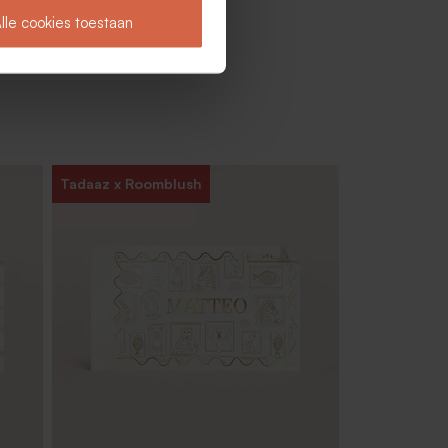
lle cookies toestaan
Tadaaz x Roomblush
±
Geboortesnoep hartjes roze 700gr (±
500 stuks)