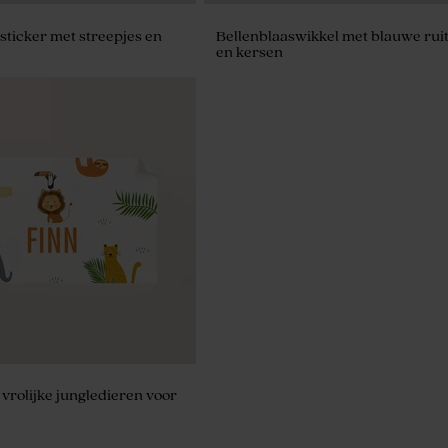
sticker met streepjes en
Bellenblaaswikkel met blauwe rui
en kersen
kerbonen nude 1kg (± 240
 vrolijke jungledieren voor