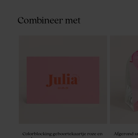
Combineer met
Colorblocking geboortekaartje roze en
Afgerond s