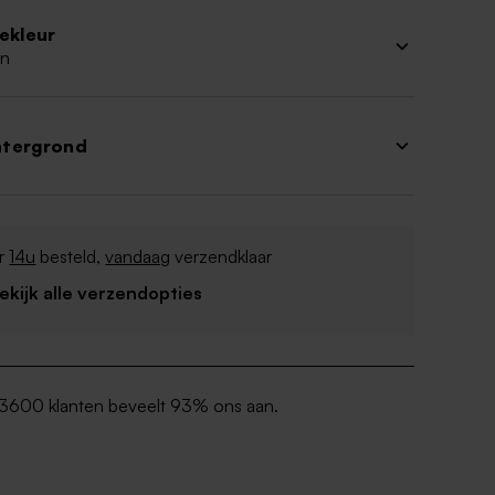
iekleur
n
htergrond
r
14u
besteld,
vandaag
verzendklaar
Bekijk alle verzendopties
3600 klanten beveelt 93% ons aan.