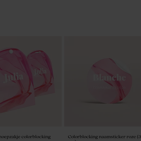
noepzakje colorblocking
Colorblocking naamsticker roze (3