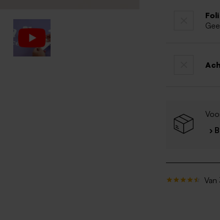
Fol
Gee
Ac
Voo
› 
Van 