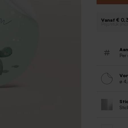
€ 0,
Vanaf
Prijs/stuk (in
Aan
Per 
Vo
ø 4
Sti
Stic