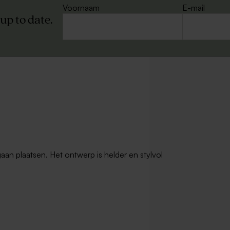
Voornaam
E-mail
 up to date.
gaan plaatsen. Het ontwerp is helder en stylvol