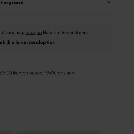
htergrond
tel vandaag,
morgen
klaar om te versturen.
Bekijk alle verzendopties
3600 klanten beveelt 93% ons aan.