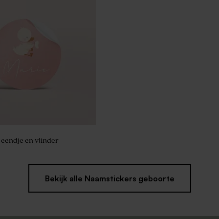
eepje in stolpvorm - Sage
 eendje en vlinder
Bekijk alle Naamstickers geboorte