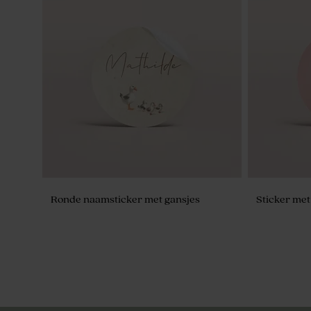
Gepersonaliseerd potlood met groen
Origineel z
molentje
Ronde naamsticker met gansjes
Sticker met