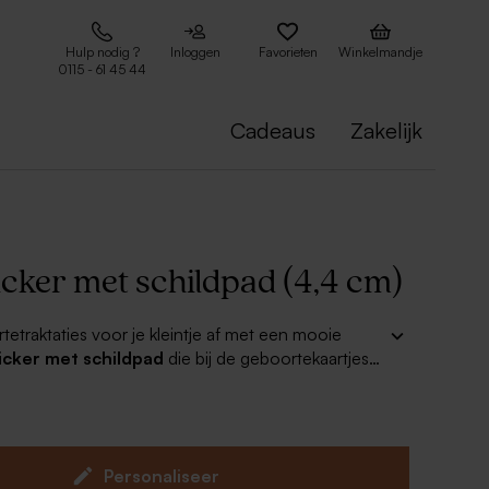
Hulp nodig ?
Inloggen
Favorieten
Winkelmandje
0115 - 61 45 44
Cadeaus
Zakelijk
cker met schildpad (4,4 cm)
etraktaties voor je kleintje af met een mooie
icker met schildpad
die bij de geboortekaartjes
Personaliseer