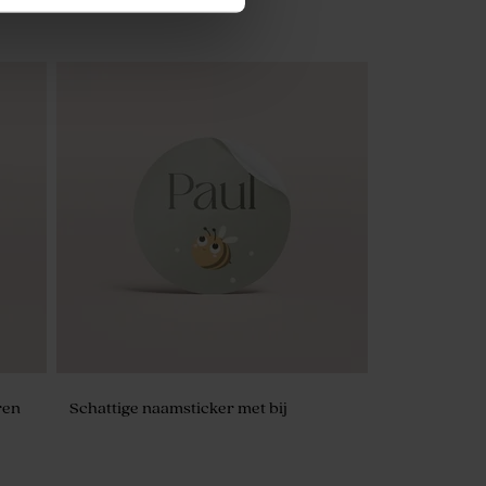
Green Cloud zeepjes - The Chai
ren
Schattige naamsticker met bij