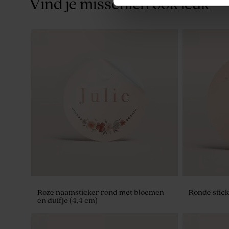
Vind je misschien ook leuk
Geboortesnoep hartjes groen 700gr (±
Artisanale l
500 stuks)
strepen
Roze naamsticker rond met bloemen
Ronde stick
en duifje (4,4 cm)