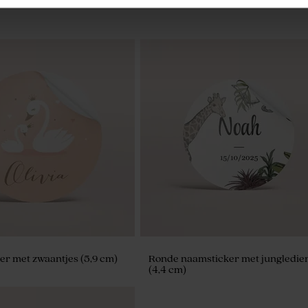
olly groene en witte
Set van 12 geboortetraktatie met
badzout en badbom - lichtgroen
er met zwaantjes (5,9 cm)
Ronde naamsticker met jungledie
(4,4 cm)