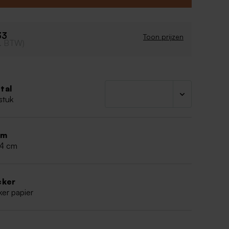
33
Toon prijzen
cl. BTW)
tal
stuk
rm
,4 cm
cker
ker papier