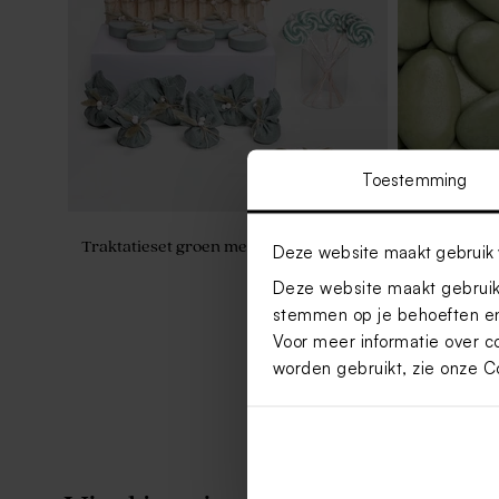
Toestemming
Traktatieset groen met 27 traktaties
De Bock do
Deze website maakt gebruik 
eucalyptus 
Deze website maakt gebruik 
stemmen op je behoeften en
Voor meer informatie over c
worden gebruikt, zie onze
C