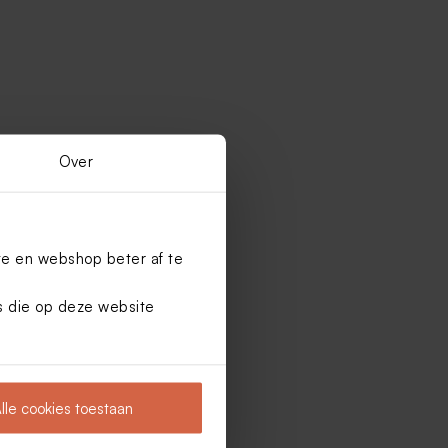
Over
te en webshop beter af te
es die op deze website
lle cookies toestaan