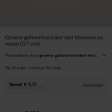
Groene geboortesticker met bloemen en
naam (3,7 cm)
Personaliseer deze
groene geboortesticker met
bloemen
met de naam van jullie kleine wondertje. Je
kan de stickers gebruiken om je traktaties of
Per 15 stuks - minimum 30 stuks
enveloppen mee af te werken. Combineer met
bijpassende geboortekaartjes voor het mooiste
resultaat!
Vanaf
€ 0,31
Toon prijzen
Prijs/stuk (incl. BTW)