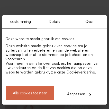
Vind je misschien ook leuk
Toestemming
Details
Over
Blanco hoog doosje kraftlook
Dragees marmer goud De
Bock 1kg (± 240 stuks)
Deze website maakt gebruik van cookies
Deze website maakt gebruik van cookies om je
surfervaring te verbeteren en om de website en
webshop beter af te stemmen op je behoeften en
voorkeuren.
Voor meer informatie over cookies, het aanpassen van
uw voorkeuren en de lijst van cookies die op deze
website worden gebruikt, zie onze
Cookieverklaring
.
Ronde sticker met
Langwerpige, transprante
luchtballon (3,7 cm)
sticker met naam
Alle cookies toestaan
Aanpassen