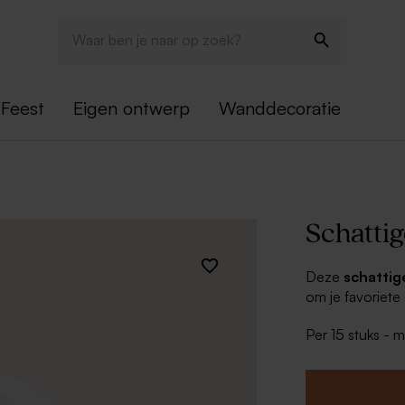
Feest
Eigen ontwerp
Wanddecoratie
Schattig
Deze
schattig
om je favoriet
je eigen tekst t
Per 15 stuks - 
bedankjes zoals 
zoveel meer!