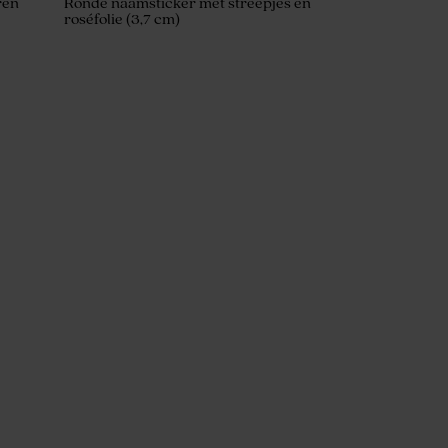
ren
Ronde naamsticker met streepjes en
roséfolie (3,7 cm)