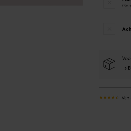
Gee
Ac
Voor
› 
Van 