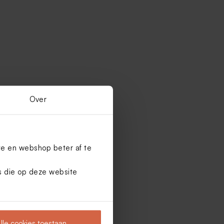
Over
te en webshop beter af te
es die op deze website
lle cookies toestaan