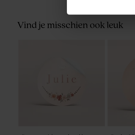
Vind je misschien ook leuk
De Bock doopsuiker dragees extra
Artisanale l
eucalyptus 1kg (± 240 stuks)
strepen