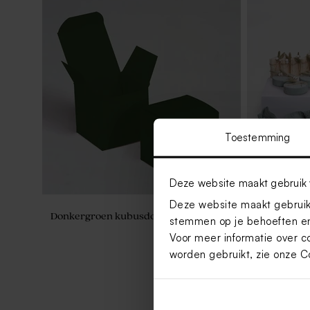
Toestemming
Deze website maakt gebruik 
Deze website maakt gebruik 
Donkergroen kubusdoosje
Traktatiese
stemmen op je behoeften en
Voor meer informatie over c
worden gebruikt, zie onze
C