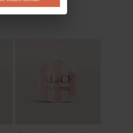
r (±
Set van 12 geboortetraktatie met
badzout en badbom - lichtgroen