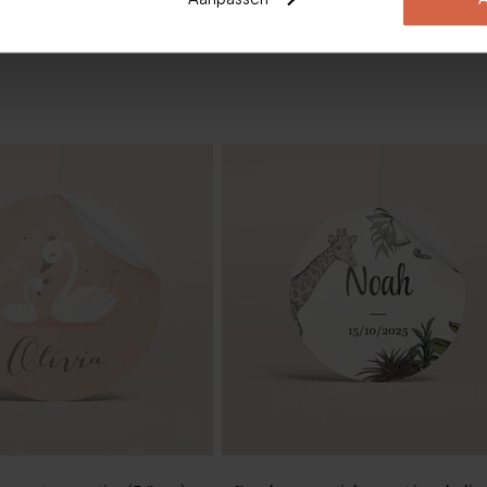
olly groene en witte
Geboortesnoep hartjes groen 700g
500 stuks)