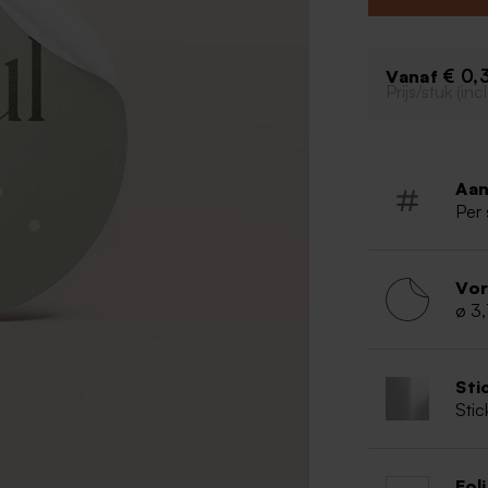
€ 0,
Vanaf
Prijs/stuk (in
Aan
Per 
Vo
ø 3
Sti
Stic
Fol