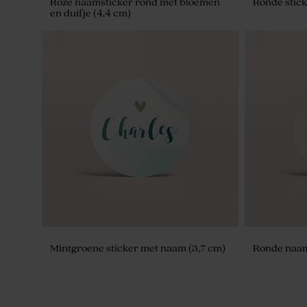
Roze naamsticker rond met bloemen
Ronde stick
en duifje (4,4 cm)
Gepersonaliseerd potlood met groen
Green Cloud
molentje
Mintgroene sticker met naam (3,7 cm)
Ronde naam