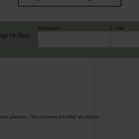
Voornaam
E-mail
 up to date.
gaan plaatsen. Het ontwerp is helder en stylvol