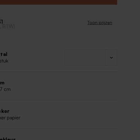
31
Toon prijzen
cl. BTW)
tal
stuk
rm
,7 cm
cker
ker papier
iekleur