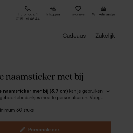
Hulp nodig ?
Inloggen
Favorieten
Winkelmandje
0115 - 61 45 44
Cadeaus
Zakelijk
e naamsticker met bij
e naamsticker met bij (3,7 cm)
kan je gebruiken
e geboortebedankjes mee te personaliseren. Voeg
oe en kleef de leuke stickers op bijpassende
minimum 30 stuks
een leuk glazen potje, blikken doosje, kaarsje of
Personaliseer