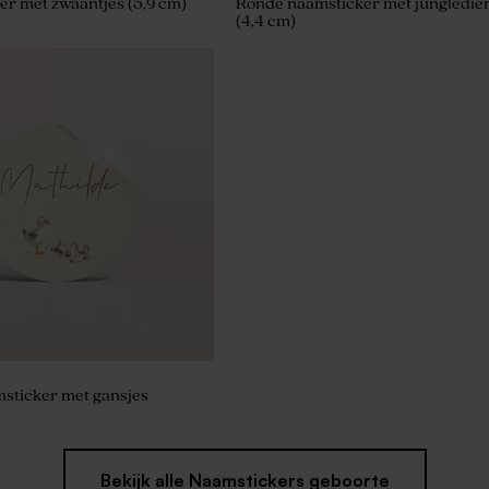
er met zwaantjes (5,9 cm)
Ronde naamsticker met jungledie
(4,4 cm)
 zeepjes - The Chai
sticker met gansjes
Bekijk alle Naamstickers geboorte