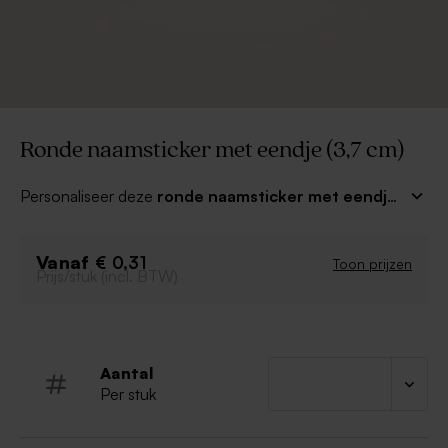
Ronde naamsticker met eendje (3,7 cm)
Personaliseer deze
ronde naamsticker met eendje
(3,7 cm)
met de naam van jullie kleine wondertje. Je
kan de stickers gebruiken om je doopsuiker of
Vanaf
enveloppen mee af te werken. Combineer met
€ 0,31
Toon prijzen
Prijs/stuk (incl. BTW)
bijpassende geboortekaartjes voor het mooiste
resultaat!
Aantal
Per stuk