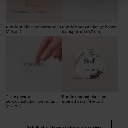
Ronde sticker met zwaantjes
Ronde naamsticker geboorte
(5,9 cm)
transparant (3,7 cm)
De Bock amandelbonen
Glazen spray flesje met
marmer wit goud 1kg (± 295
gepersonaliseerde houten
stuks)
dop
Transparante
Ronde naamsticker met
geboortesticker met naam
jungledieren (4,4 cm)
(3,7 cm)