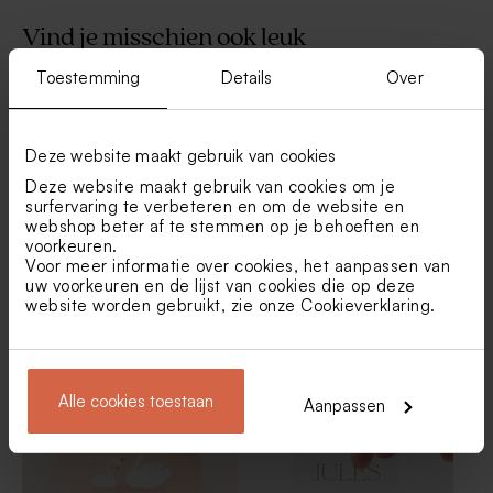
Vind je misschien ook leuk
Toestemming
Details
Over
Geboortebord tuin met
Lief geboortelabel met
bosdieren en linnenlook
bosdieren en naam
Deze website maakt gebruik van cookies
Deze website maakt gebruik van cookies om je
surfervaring te verbeteren en om de website en
webshop beter af te stemmen op je behoeften en
voorkeuren.
Voor meer informatie over cookies, het aanpassen van
uw voorkeuren en de lijst van cookies die op deze
website worden gebruikt, zie onze
Cookieverklaring
.
Lieve naamsticker geboorte
Roze naamsticker rond met
met streepjes, rosefolie en
bloemen en duifje (4,4 cm)
strik (3,7 cm)
Babyborrelkaartje met
Glazen buisjes met kurk
bosdieren en naam
Alle cookies toestaan
Aanpassen