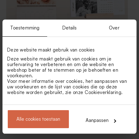
Toestemming
Details
Over
Leuke jaarkalender met
Unieke minimalistische
fotocollage
bureaukalender op houten
Deze website maakt gebruik van cookies
voet
Deze website maakt gebruik van cookies om je
surfervaring te verbeteren en om de website en
webshop beter af te stemmen op je behoeften en
voorkeuren.
Voor meer informatie over cookies, het aanpassen van
uw voorkeuren en de lijst van cookies die op deze
website worden gebruikt, zie onze
Cookieverklaring
.
Alle cookies toestaan
Aanpassen
Hippe A4 fotokalender
Unieke jaarkalender met je
mooiste foto's