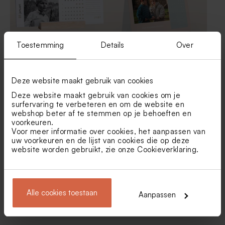
Toestemming
Details
Over
Unieke minimalistische
Kleurrijke bureaukalender
bureaukalender op houten
met foto's - liggend
Deze website maakt gebruik van cookies
voet
Deze website maakt gebruik van cookies om je
surfervaring te verbeteren en om de website en
webshop beter af te stemmen op je behoeften en
voorkeuren.
Voor meer informatie over cookies, het aanpassen van
uw voorkeuren en de lijst van cookies die op deze
website worden gebruikt, zie onze
Cookieverklaring
.
Alle cookies toestaan
Aanpassen
Hippe A4 fotokalender
Hippe jaarkalender met
natuurpapierlook en foto's