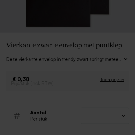
Vierkante zwarte envelop met puntklep
Deze vierkante envelop in trendy zwart springt meteen
in het oog. Jouw uitnodiging zal opvallen, zelfs
voordat de envelop geopend is! Combineer deze
envelop met een sluitsticker voor een extra leuk effect.
€ 0,38
Toon prijzen
Prijs/stuk (incl. BTW)
Aantal
Per stuk