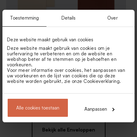
Toestemming
Details
Over
Kraft envelop
Roestbruine envelop met
puntklep
Deze website maakt gebruik van cookies
Deze website maakt gebruik van cookies om je
surfervaring te verbeteren en om de website en
webshop beter af te stemmen op je behoeften en
voorkeuren.
Voor meer informatie over cookies, het aanpassen van
uw voorkeuren en de lijst van cookies die op deze
website worden gebruikt, zie onze
Cookieverklaring
.
Envelop met puntklep in
Eucalyptus groene envelop
gerecycleerd papier
met puntklep
Alle cookies toestaan
Aanpassen
Bekijk alle Enveloppen