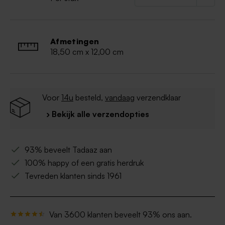
Afmetingen
18,50 cm x 12,00 cm
Voor
14u
besteld,
vandaag
verzendklaar
› Bekijk alle verzendopties
93% beveelt Tadaaz aan
100% happy of een gratis herdruk
Tevreden klanten sinds 1961
Van 3600 klanten beveelt 93% ons aan.