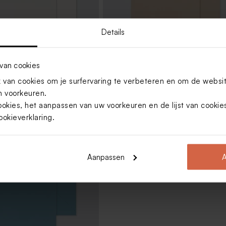
Details
van cookies
van cookies om je surfervaring te verbeteren en om de websi
nvelop met puntklep ecru
Kraft envelop
 voorkeuren.
ookies, het aanpassen van uw voorkeuren en de lijst van cooki
ookieverklaring
.
Aanpassen
A