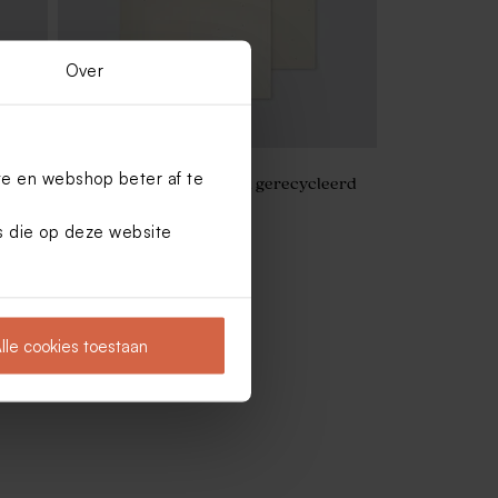
Over
te en webshop beter af te
Envelop met puntklep in gerecycleerd
papier
es die op deze website
lle cookies toestaan