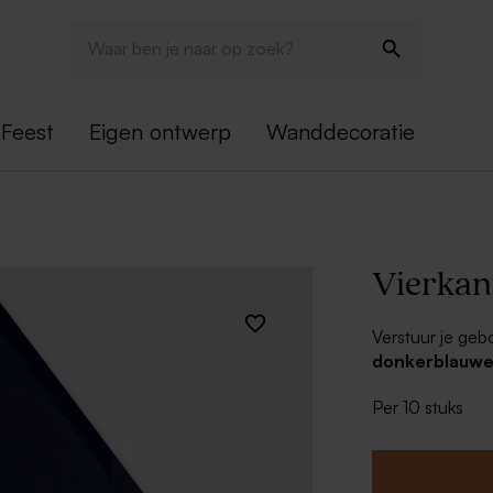
Feest
Eigen ontwerp
Wanddecoratie
Vierkan
Verstuur je gebo
donkerblauwe
mooi adresetike
Per 10 stuks
geheel.