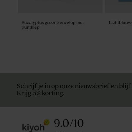
Eucalyptus groene envelop met
Lichtblauw
puntklep
Schrijf je in op onze nieuwsbrief en blijf
Krijg 5% korting.
9.0
/
10