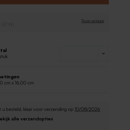
Toon prijzen
cl. BTW)
tal
stuk
etingen
00 cm x 16,00 cm
 u besteld, klaar voor verzending op
10/08/2026
Bekijk alle verzendopties