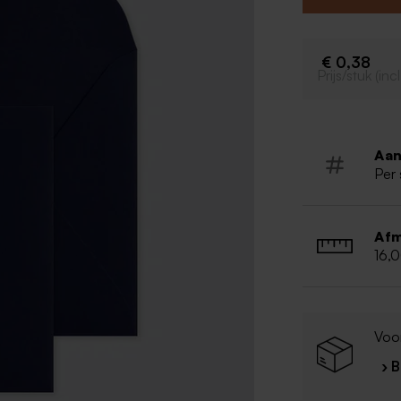
€ 0,38
Prijs/stuk (in
Aan
Per 
Afm
16,
Voor
› 