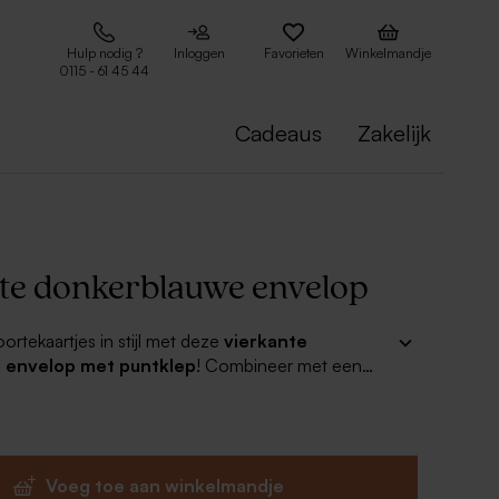
Hulp nodig ?
Inloggen
Favorieten
Winkelmandje
0115 - 61 45 44
Cadeaus
Zakelijk
te donkerblauwe envelop
ortekaartjes in stijl met deze
vierkante
 envelop met puntklep
! Combineer met een
t of een leuke sluitzegel voor een compleet
Voeg toe aan winkelmandje