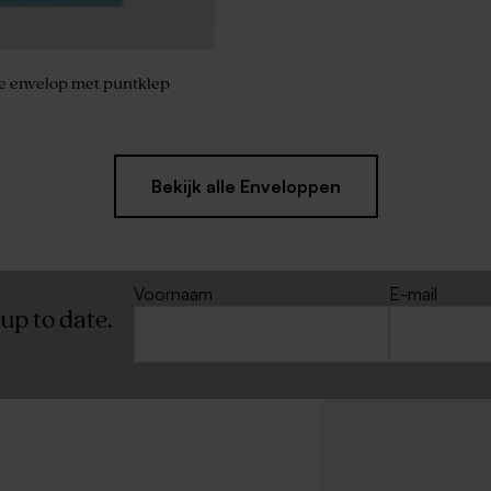
e envelop met puntklep
Bekijk alle Enveloppen
Voornaam
E-mail
 up to date.