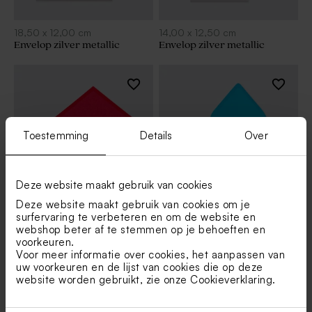
18,50
x
12,00
cm
14,00
x
12,50
cm
Envelop zilver metallic
Envelop zilver metallic
Toestemming
Details
Over
Deze website maakt gebruik van cookies
Deze website maakt gebruik van cookies om je
surfervaring te verbeteren en om de website en
22,00
x
11,00
cm
14,00
x
12,50
cm
webshop beter af te stemmen op je behoeften en
Rode envelop
Felblauwe envelop
voorkeuren.
Voor meer informatie over cookies, het aanpassen van
uw voorkeuren en de lijst van cookies die op deze
website worden gebruikt, zie onze
Cookieverklaring
.