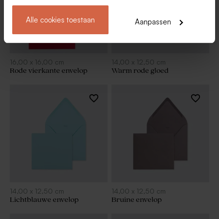
Alle cookies toestaan
Aanpassen
16,00
x
16,00
cm
14,00
x
12,50
cm
Rode vierkante envelop
Warm rode gloed
14,00
x
12,50
cm
14,00
x
12,50
cm
Lichtblauwe envelop
Bruine envelop