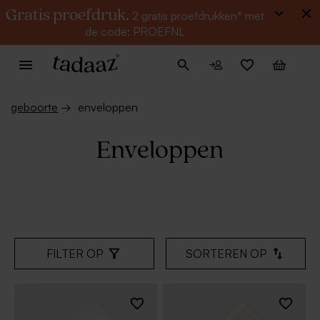
Gratis proefdruk.
2 gratis proefdrukken* met
de code: PROEFNL
geboorte
→
enveloppen
Enveloppen
FILTER OP
SORTEREN OP