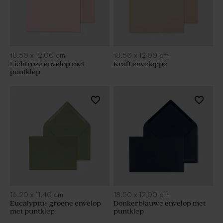
18,50
x
12,00
cm
18,50
x
12,00
cm
Lichtroze envelop met
Kraft enveloppe
puntklep
16,20
x
11,40
cm
18,50
x
12,00
cm
Eucalyptus groene envelop
Donkerblauwe envelop met
met puntklep
puntklep