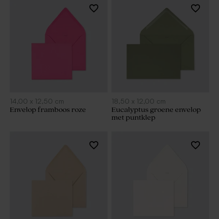
14,00
x
12,50
cm
18,50
x
12,00
cm
Envelop framboos roze
Eucalyptus groene envelop
met puntklep