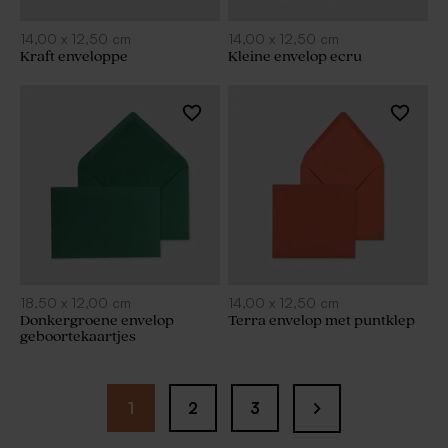
14,00
x
12,50
cm
14,00
x
12,50
cm
Kraft enveloppe
Kleine envelop ecru
18,50
x
12,00
cm
14,00
x
12,50
cm
Donkergroene envelop
Terra envelop met puntklep
geboortekaartjes
1
2
3