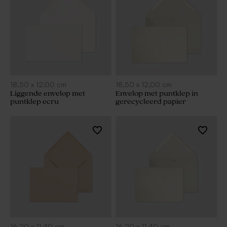
18,50
x
12,00
cm
18,50
x
12,00
cm
Liggende envelop met
Envelop met puntklep in
puntklep ecru
gerecycleerd papier
16,20
x
11,40
cm
16,20
x
11,40
cm