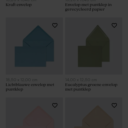
Kraft envelop
Envelop met puntklep in
gerecycleerd papier
18,50
x
12,00
cm
14,00
x
12,50
cm
Lichtblauwe envelop met
Eucalyptus groene envelop
puntklep
met puntklep