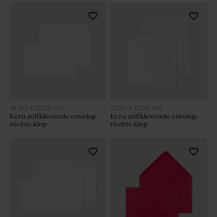
18,50
x
12,00
cm
17,00
x
17,00
cm
Ecru zelfklevende envelop
Ecru zelfklevende envelop
rechte klep
rechte klep