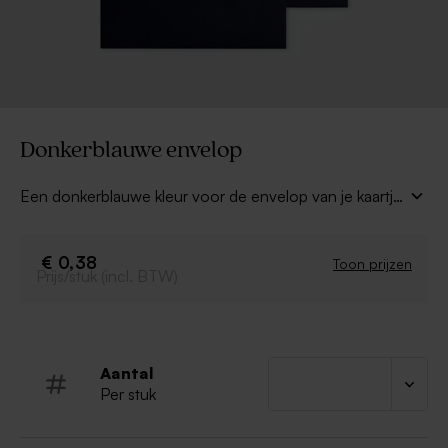
Donkerblauwe envelop
Een donkerblauwe kleur voor de envelop van je kaartje
is zeker een winner! Niet alleen is het een leuke
verpakking voor je kaart, maar het maakt de ontvanger
ook extra nieuwsgierig naar wat hij ontvangt.
€ 0,38
Toon prijzen
Prijs/stuk (incl. BTW)
Aantal
Per stuk