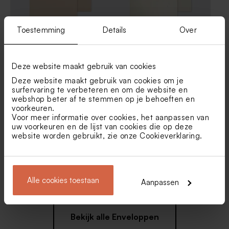
Toestemming
Details
Over
Kraft envelop
Envelop met puntklep in
gerecycleerd papier
Deze website maakt gebruik van cookies
Deze website maakt gebruik van cookies om je
surfervaring te verbeteren en om de website en
webshop beter af te stemmen op je behoeften en
voorkeuren.
Voor meer informatie over cookies, het aanpassen van
uw voorkeuren en de lijst van cookies die op deze
website worden gebruikt, zie onze
Cookieverklaring
.
Envelop roestbruin met
Eucalyptus groene envelop
puntklep
met puntklep
Alle cookies toestaan
Aanpassen
Bekijk alle Enveloppen