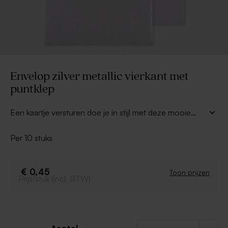
Envelop zilver metallic vierkant met
puntklep
Een kaartje versturen doe je in stijl met deze mooie
envelop van zilverkleurig, glanzend papier. Eventueel
een leuk adresetiket en het geheel is compleet !
Per 10 stuks
€ 0,45
Toon prijzen
Prijs/stuk (incl. BTW)