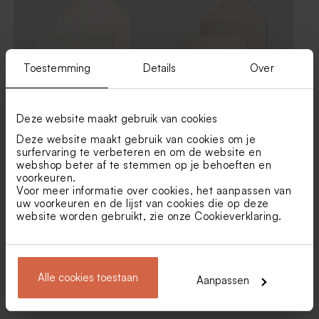
Toestemming
Details
Over
Liggende envelop met
Envelop met puntklep in
Deze website maakt gebruik van cookies
puntklep ecru
gerecycleerd papier
Deze website maakt gebruik van cookies om je
surfervaring te verbeteren en om de website en
webshop beter af te stemmen op je behoeften en
voorkeuren.
Voor meer informatie over cookies, het aanpassen van
uw voorkeuren en de lijst van cookies die op deze
website worden gebruikt, zie onze
Cookieverklaring
.
Alle cookies toestaan
Aanpassen
Eucalyptus groene envelop
Lichtblauwe envelop met
met puntklep
puntklep