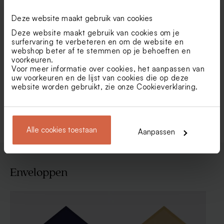
Deze website maakt gebruik van cookies
Deze website maakt gebruik van cookies om je
surfervaring te verbeteren en om de website en
Chique, zakelijke
Grappige zakelijke
webshop beter af te stemmen op je behoeften en
nieuwjaarskaart met foto en
kerstkaart met hondje en
voorkeuren.
jaartal in goudfolie
slee
Voor meer informatie over cookies, het aanpassen van
uw voorkeuren en de lijst van cookies die op deze
website worden gebruikt, zie onze
Cookieverklaring
.
Bekijk alle Zakelijke kerstkaarten
Alle cookies toestaan
Aanpassen
Enveloppen