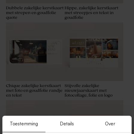
Dubbele zakelijke kerstkaart
Hippe, zakelijke kerstkaart
met strepen en goudfolie
met streepjes en tekst in
quote
goudfolie
Chique zakelijke kerstkaart
Stijvolle zakelijke
met foto en goudfolie randje
nieuwjaarskaart met
en tekst
fotocollage, folie en logo
Toestemming
Details
Over