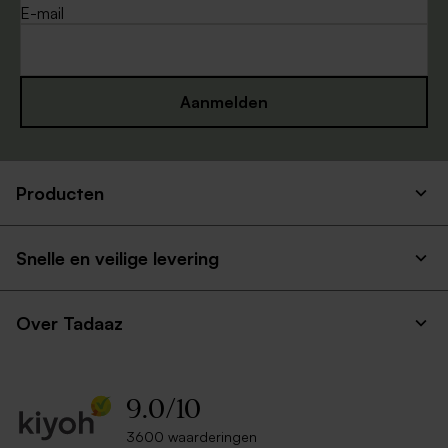
E-mail
Aanmelden
Producten
Vierkante zachtroze envelop
Lange eucalyptus envelop
met puntklep
met puntklep
Snelle en veilige levering
Over Tadaaz
9.0
/
10
3600 waarderingen