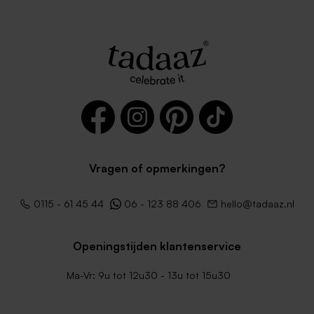
Witte envelop met puntklep
Lange kraft enveloppe
Vragen of opmerkingen?
zwarte enveloppe met
Metallic zilveren enveloppe
puntklep
met puntklep
0115 - 61 45 44
06 - 123 88 406
hello@tadaaz.nl
Openingstijden klantenservice
Ma-Vr: 9u tot 12u30 - 13u tot 15u30