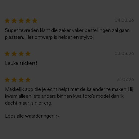
Lange roestbruine envelop
Envelop in ecru met
met puntklep
puntklep
04.08.26
Super tevreden klant die zeker vaker bestellingen zal gaan
plaatsen. Het ontwerp is helder en stylvol
03.08.26
Leuke stickers!
Trendy ecru envelop
Rode envelop
31.07.26
Makkelijk app die je echt helpt met de kalender te maken Hij
kwam alleen iets anders binnen kwa foto’s model dan ik
dacht maar is niet erg.
Lees alle waarderingen
>