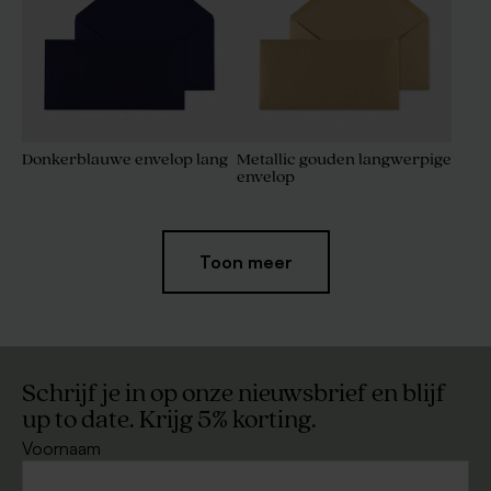
Donkerblauwe envelop lang
Metallic gouden langwerpige
envelop
Toon meer
Schrijf je in op onze nieuwsbrief en blijf
up to date. Krijg 5% korting.
Voornaam
Witte zelfklevende
Envelop gerecycleerd papier
enveloppe met rechte klep