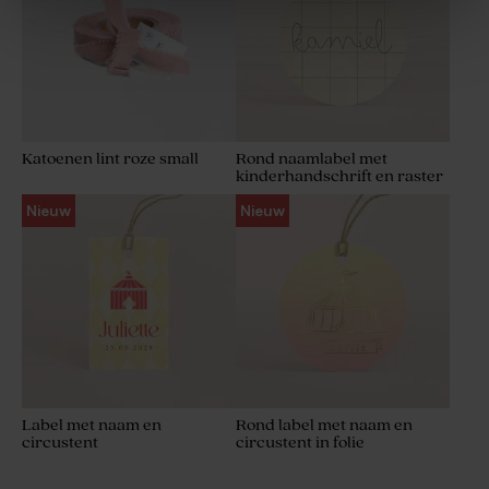
Katoenen lint roze small
Rond naamlabel met
kinderhandschrift en raster
Houten potlood met beige
Wit/geel badzout voor
Nieuw
Nieuw
molentje
communiebedankjes - 1 kg
Label met naam en
Rond label met naam en
circustent
circustent in folie