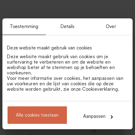
Vind je misschien ook leuk
Toestemming
Details
Over
Bellenblaassticker in
Katoenen zakjes gebroken
voetbalthema met
wit
illustraties
Deze website maakt gebruik van cookies
Deze website maakt gebruik van cookies om je
surfervaring te verbeteren en om de website en
webshop beter af te stemmen op je behoeften en
voorkeuren.
Voor meer informatie over cookies, het aanpassen van
uw voorkeuren en de lijst van cookies die op deze
website worden gebruikt, zie onze
Cookieverklaring
.
Rond naamlabeltje roze met
Naamlabel communie met
naam in roséfolie
roze aquarel en naam in
roséfolie
Alle cookies toestaan
Dragees champagne De
Gepersonaliseerd potlood
Aanpassen
Nieuw
Bock 1kg (± 240 stuks)
met beige molentje