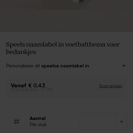
Speels naamlabel in voetbalthema voor
bedankjes
Personaliseer dit
speelse naamlabel in
voetbalthema voor bedankjes
en gebruik de labels
om je communiebedankjes af te werken! In combinatie
Vanaf
met het bijpassende bedankkaartje is jullie assortiment
€ 0,43
Toon prijzen
Prijs/stuk (incl. BTW)
helemaal af.
Een lintje van 50 cm wordt standaard meegeleverd
zodat je het label eenvoudig kan bevestigen aan de
bedankjes.
Aantal
Per stuk