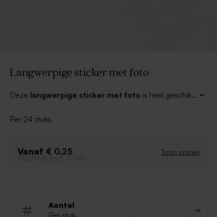
Langwerpige sticker met foto
Deze
langwerpige sticker met foto
is heel geschikt
om op de blikken doosjes te plakken, maar natuurlijk
kun je er ook andere producten mee versieren! De
Per 24 stuks
stickers maken in no-time ieder bedankje persoonlijker.
Vanaf
€ 0,25
Toon prijzen
Prijs/stuk (incl. BTW)
Aantal
Per stuk