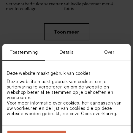
Set van 9 bedrukte servetten
Stijlvolle placemat met 4
met fotocollage
foto's
Toon meer
Toestemming
Details
Over
Vind je misschien ook leuk
Deze website maakt gebruik van cookies
Deze website maakt gebruik van cookies om je
Sierlijke menukaart met foto
Creamkleurige zeepjes -
surfervaring te verbeteren en om de website en
Avène
webshop beter af te stemmen op je behoeften en
voorkeuren.
Voor meer informatie over cookies, het aanpassen van
uw voorkeuren en de lijst van cookies die op deze
website worden gebruikt, zie onze
Cookieverklaring
.