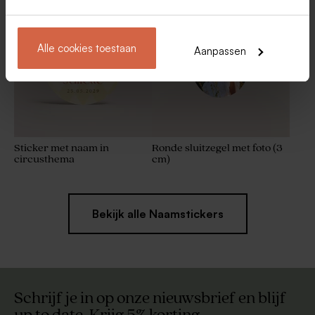
Nieuw
Nieuw
Alle cookies toestaan
Aanpassen
Sticker met naam in
Ronde sluitzegel met foto (3
circusthema
cm)
Bekijk alle Naamstickers
Schrijf je in op onze nieuwsbrief en blijf