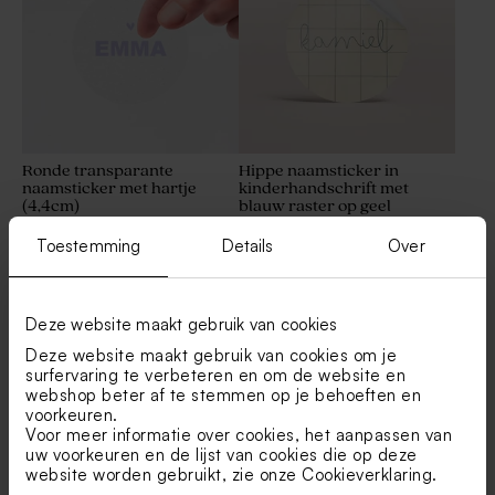
Ronde transparante
Hippe naamsticker in
naamsticker met hartje
kinderhandschrift met
(4,4cm)
blauw raster op geel
Nieuw
Nieuw
Toestemming
Details
Over
Deze website maakt gebruik van cookies
Deze website maakt gebruik van cookies om je
surfervaring te verbeteren en om de website en
webshop beter af te stemmen op je behoeften en
voorkeuren.
Voor meer informatie over cookies, het aanpassen van
uw voorkeuren en de lijst van cookies die op deze
Ronde sticker met naam en
Naamsticker met foto en
website worden gebruikt, zie onze
Cookieverklaring
.
circustent in goudfolie
naam in folie