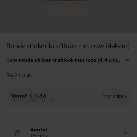
Ronde sticker kraftlook met roze (4,4 cm)
Deze
ronde sticker kraftlook met roze (4,4 cm)
kan je gebruiken om bedankjes of cadeautjes voor
communie of lentefeest mee af te werken.
Per 24 stuks
Personaliseer de sticker met de naam van het
feestvarken!
Vanaf
€ 0,33
Toon prijzen
Prijs/stuk (incl. BTW)
Aantal
Per stuk