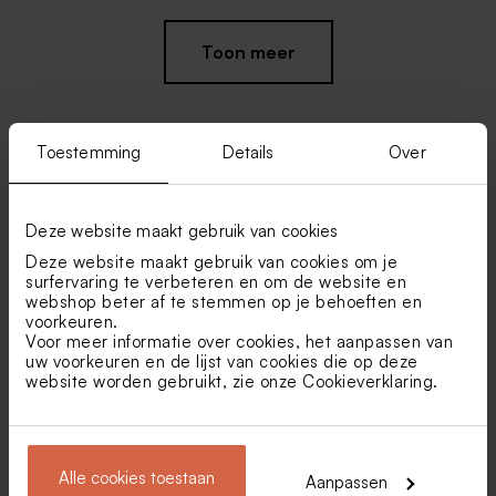
Limited
Limited
Toon meer
edition
edition
Toestemming
Details
Over
Vind je misschien ook leuk
Deze website maakt gebruik van cookies
Geribbelde soft white kaars
Soft white piramide kaarsjes
Deze website maakt gebruik van cookies om je
Nieuw
surfervaring te verbeteren en om de website en
webshop beter af te stemmen op je behoeften en
voorkeuren.
Voor meer informatie over cookies, het aanpassen van
uw voorkeuren en de lijst van cookies die op deze
website worden gebruikt, zie onze
Cookieverklaring
.
Alle cookies toestaan
Langwerpige jungle sticker
Hippe naamsticker in
Aanpassen