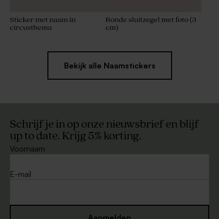
Sticker met naam in
Ronde sluitzegel met foto (3
circusthema
cm)
Bekijk alle Naamstickers
Schrijf je in op onze nieuwsbrief en blijf
up to date. Krijg 5% korting.
Voornaam
E-mail
Aanmelden