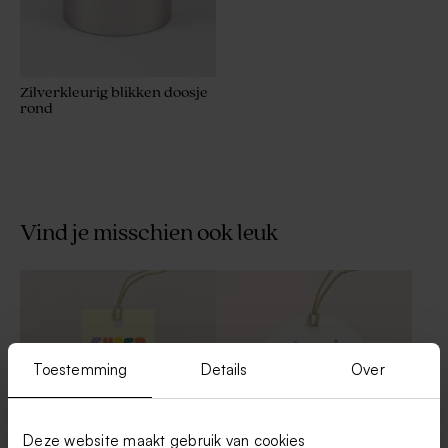
Zilverkleurig blikken doosje
rond
Vind je misschien ook leuk
Toestemming
Details
Over
Deze website maakt gebruik van cookies