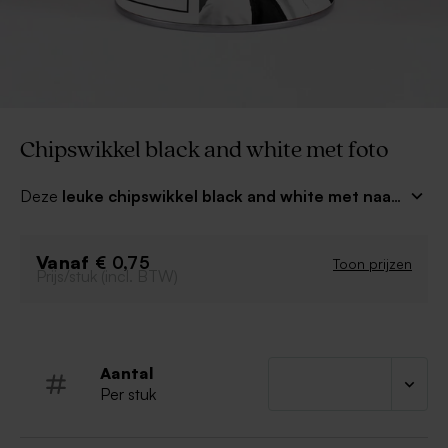
Chipswikkel black and white met foto
Deze
leuke chipswikkel black and white met naam
past perfect om onze chipspotjes (chips apart
verkrijgbaar). Wat een unieke traktatie op school of na
Vanaf
een leuk kinderfeestje!
€ 0,75
Toon prijzen
Prijs/stuk (incl. BTW)
Aantal
Per stuk