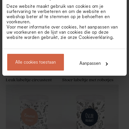
Deze website maakt gebruik van cookies om je
Geel label 'superjarig' van
Rond label voor prinsessen
surfervaring te verbeteren en om de website en
Wonderwalls
traktatie
webshop beter af te stemmen op je behoeften en
voorkeuren.
Voor meer informatie over cookies, het aanpassen van
uw voorkeuren en de lijst van cookies die op deze
website worden gebruikt, zie onze
Cookieverklaring
.
Alle cookies toestaan
Aanpassen
Leuk labeltje circustent
Stoer labeltje met robotjes