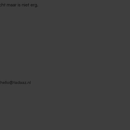
ht maar is niet erg.
klep
Rode envelop met puntklep
hello@tadaaz.nl