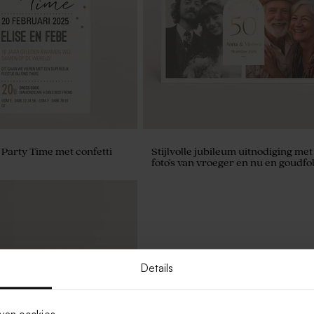
 Party Time met confetti
Stijlvolle jubileum uitnodiging met
foto's van vroeger en nu en goudfol
Details
van cookies