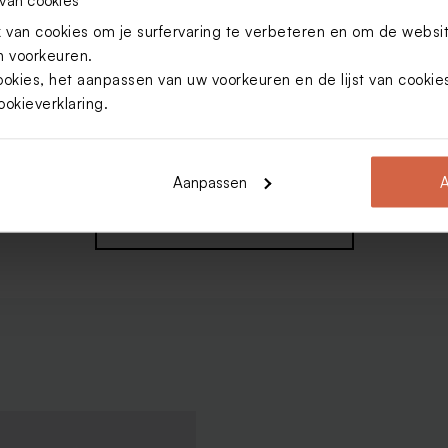
van cookies om je surfervaring te verbeteren en om de websi
 voorkeuren.
ookies, het aanpassen van uw voorkeuren en de lijst van cooki
ookieverklaring
.
tnodiging kinderfeestje met
trepen
Aanpassen
A
Bekijk alle Uitnodigingen