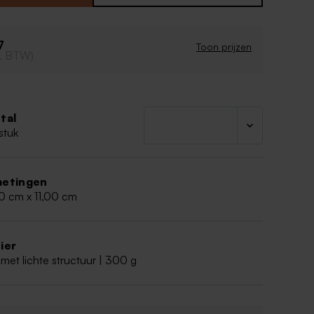
art
dig bedrukt
e en kleuren aanpasbaar in de editor
7
Toon prijzen
cl. BTW)
odiging wordt geleverd met een bijpassend
.
tal
stuk
etingen
0 cm x 11,00 cm
ier
met lichte structuur | 300 g