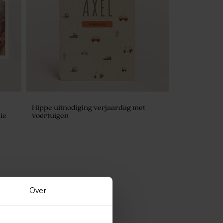
Hippe uitnodiging verjaardag met
ie
voertuigen
Over