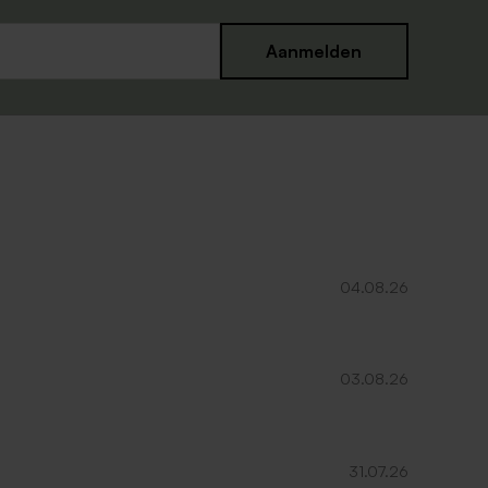
Aanmelden
op
Crèmekleurige enveloppe met
puntklep
04.08.26
03.08.26
31.07.26