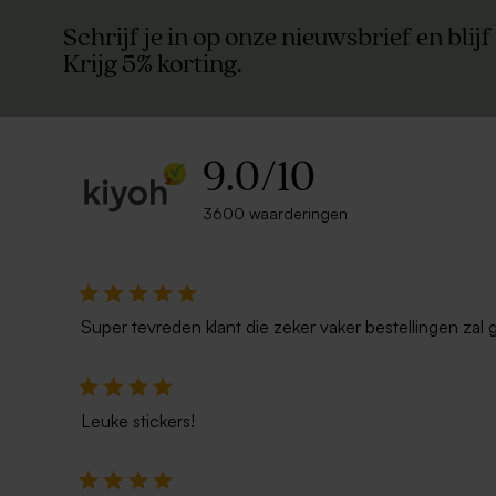
Schrijf je in op onze nieuwsbrief en blijf
Krijg 5% korting.
9.0
/
10
3600 waarderingen
Bruine kraft enveloppe
Liggende e
Super tevreden klant die zeker vaker bestellingen zal 
Leuke stickers!