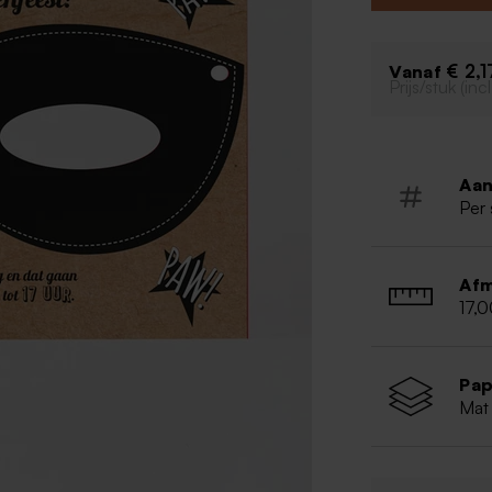
Enkele ka
Dubbelzij
Lettertyp
€ 2,1
Vanaf
Prijs/stuk (in
Deze uitn
elastiekje
Aan
Per 
Afm
17,0
Pap
Mat 