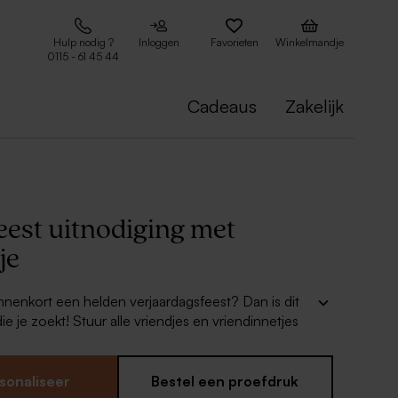
Hulp nodig ?
Inloggen
Favorieten
Winkelmandje
0115 - 61 45 44
Cadeaus
Zakelijk
eest uitnodiging met
je
binnenkort een helden verjaardagsfeest? Dan is dit
ie je zoekt! Stuur alle vriendjes en vriendinnetjes
est
uitnodiging met maskertje
en ze zullen
t leuke masker op het heldenfeest verschijnen!
a superhero!
sonaliseer
Bestel een proefdruk