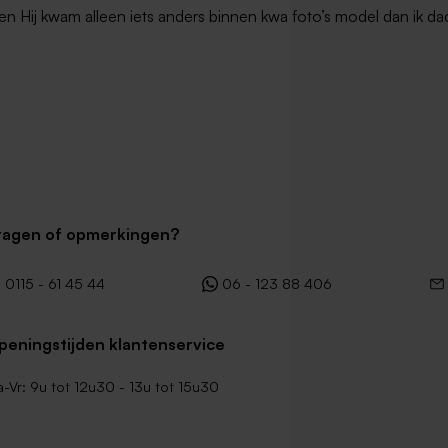
en Hij kwam alleen iets anders binnen kwa foto’s model dan ik dac
levende enveloppe met
Ecru zelfklevende envelop rechte 
ragen of opmerkingen?
0115 - 61 45 44
06 - 123 88 406
peningstijden klantenservice
-Vr: 9u tot 12u30 - 13u tot 15u30