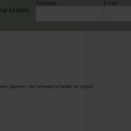
Voornaam
E-mail
 up to date.
nvelop met puntklep ecru
Rechthoekige metallic goud envel
gaan plaatsen. Het ontwerp is helder en stylvol