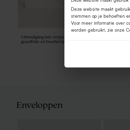
Deze website maakt gebruik 
stemmen op je behoeften en
Voor meer informatie over c
worden gebruikt, zie onze
C
Uitnodiging 1ste verjaardag met
Drieluik ui
goudfolie en bosdiertjes
teckel en s
Enveloppen