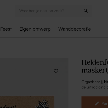
Feest
Eigen ontwerp
Wanddecoratie
Heldenf
maskert
Organiseer jij 
de uitnodiging d
deze heldenfe
allemaal met di
You're already 
Per