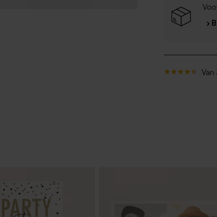
Voor
› 
Van 