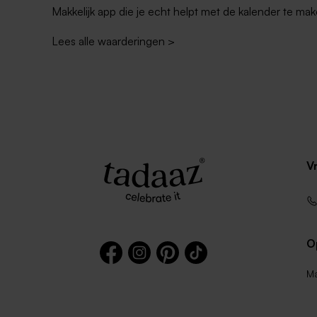
Makkelijk app die je echt helpt met de kalender te mak
Lees alle waarderingen
>
Lichtroze envelop met puntklep
Witte zelfk
rechte klep
V
O
Ma