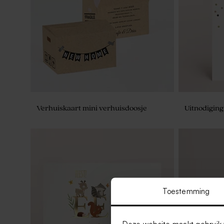
Verhuiskaart mini verhuisdoosje
Uitnodiging
Toestemming
Deze website maakt gebruik 