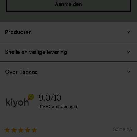
Aanmelden
Producten
Transparante envelop
Witte zelfklevende envelop
vierkant
rechte klep
Snelle en veilige levering
Over Tadaaz
9.0
/
10
3600 waarderingen
Grote witte envelop vierkant
Rode vierkante envelop
04.08.26