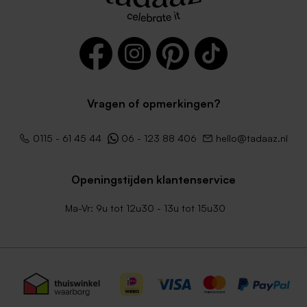
Vragen of opmerkingen?
Eucalyptus groene envelop
Vierkante donkerblauwe
0115 - 61 45 44
06 - 123 88 406
hello@tadaaz.nl
met puntklep
envelop met puntklep
Openingstijden klantenservice
Ma-Vr: 9u tot 12u30 - 13u tot 15u30