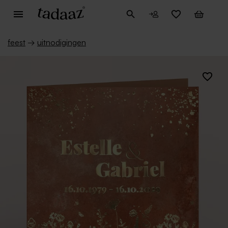
feest
→
uitnodigingen