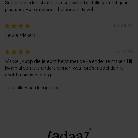
Super tevreden klant die zeker vaker bestellingen zal gaan
plaatsen. Het ontwerp is helder en stylvol
03.08.26
Leuke stickers!
Vierkante zwarte enveloppe
Vierkante metallic zilveren
met puntklep
enveloppe met rechte klep
31.07.26
Makkelijk app die je echt helpt met de kalender te maken Hij
kwam alleen iets anders binnen kwa foto’s model dan ik
dacht maar is niet erg.
Lees alle waarderingen
>
Vierkante envelop met
Vierkante zachtroze envelop
puntklep in gerecycleerd
met puntklep
papier