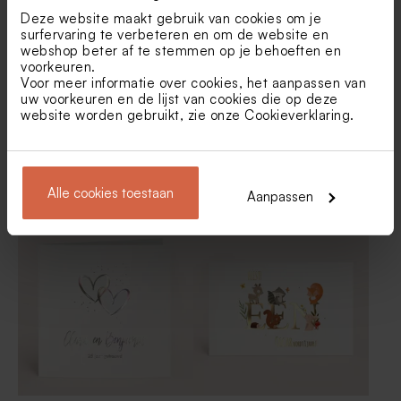
500 stuks)
Deze website maakt gebruik van cookies om je
surfervaring te verbeteren en om de website en
webshop beter af te stemmen op je behoeften en
voorkeuren.
Voor meer informatie over cookies, het aanpassen van
uw voorkeuren en de lijst van cookies die op deze
website worden gebruikt, zie onze
Cookieverklaring
.
Hippe uitnodiging
Uitnodiging verjaardag met
verjaardag met voertuigen
discobal, strepen en
Alle cookies toestaan
Aanpassen
golfrand
Zeepjes met naam | soft pink