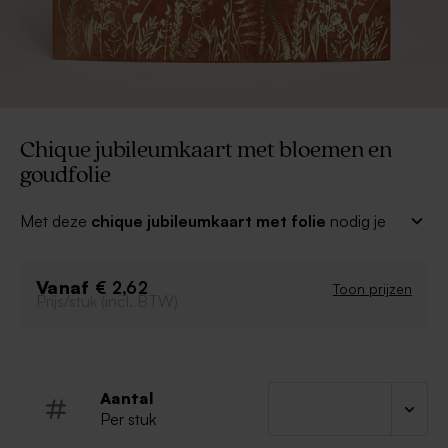
Chique jubileumkaart met bloemen en
goudfolie
Met deze
chique jubileumkaart met folie
nodig je
vrienden en familie uit voor je feest! De folie geeft een
shiny touch aan je kaartjes, kies je favoriete foliekleur.
Vanaf
Combineer het met unieke bijpassende traktaties en
€ 2,62
Toon prijzen
Prijs/stuk (incl. BTW)
bedankkaartjes voor een tof eindresultaat.
Dubbele kaart
Stijlvol ontwerp met folie
Pas aan naar wens in onze editor
Aantal
Kies je favoriete foliekleur
Per stuk