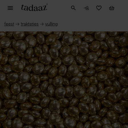
feest
→
traktaties
→
vulling