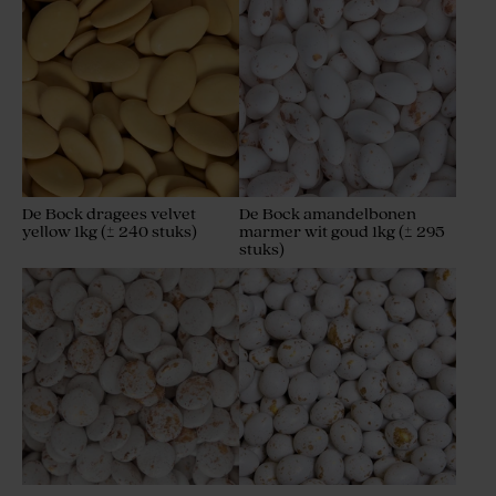
De Bock dragees velvet
De Bock amandelbonen
yellow 1kg (± 240 stuks)
marmer wit goud 1kg (± 295
stuks)