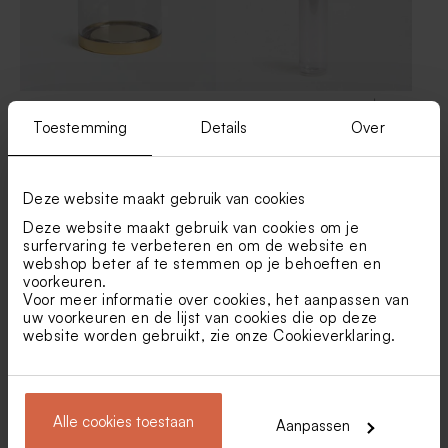
Mini stolpjes met gouden
Plastic buisjes met dop |
bodem
goud
Toestemming
Details
Over
Snoepzakje met voertuigen,
Jungle snoepzakje met naam
naam en foto
in goudfolie
Deze website maakt gebruik van cookies
Deze website maakt gebruik van cookies om je
surfervaring te verbeteren en om de website en
webshop beter af te stemmen op je behoeften en
voorkeuren.
Voor meer informatie over cookies, het aanpassen van
uw voorkeuren en de lijst van cookies die op deze
website worden gebruikt, zie onze
Cookieverklaring
.
Rond goudkleurig blikken
Ambachtelijke lolly wit met
doosje
gouden spikkeltjes
Alle cookies toestaan
Aanpassen
Toon meer