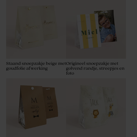
Staand snoepzakje beige met
Origineel snoepzakje met
goudfolie afwerking
golvend randje, streepjes en
foto