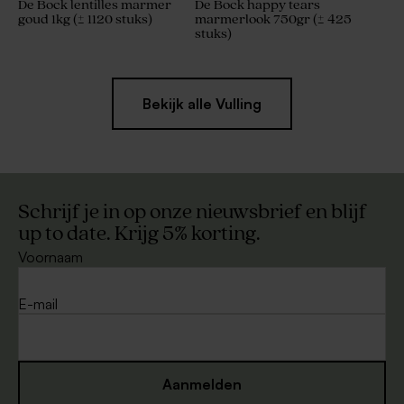
De Bock lentilles marmer
De Bock happy tears
goud 1kg (± 1120 stuks)
marmerlook 750gr (± 425
stuks)
Bekijk alle Vulling
Schrijf je in op onze nieuwsbrief en blijf
up to date. Krijg 5% korting.
Voornaam
E-mail
Aanmelden