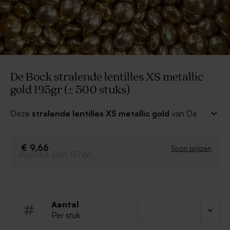
De Bock stralende lentilles XS metallic
gold 195gr (± 500 stuks)
Deze
stralende
lentilles XS metallic gold
van De
Bock suikerbonen kan je gebruiken om je snoepzakjes
en kubusdoosjes mee te vullen als bedankje voor je
feest voor je gasten! In combinatie met bijpassende
€ 9,66
Toon prijzen
Prijs/stuk (incl. BTW)
doosjes en zakjes zullen deze snoepjes ongetwijfeld in
de smaak vallen!
Lentilles XS
Kleur: metallic gold
Aantal
195gr verpakt in een doos
Per stuk
De Bock Belgische suikerbonen