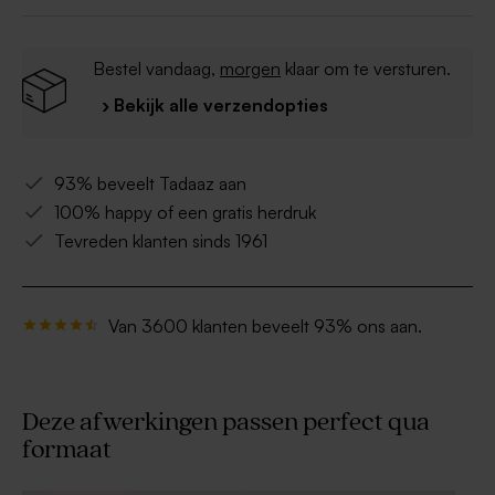
Bevat melk, soja en vis en kan sporen van noten
bevatten
Halal
Bestel vandaag,
morgen
klaar om te versturen.
› Bekijk alle verzendopties
93% beveelt Tadaaz aan
100% happy of een gratis herdruk
Tevreden klanten sinds 1961
Van 3600 klanten beveelt 93% ons aan.
Deze afwerkingen passen perfect qua
formaat