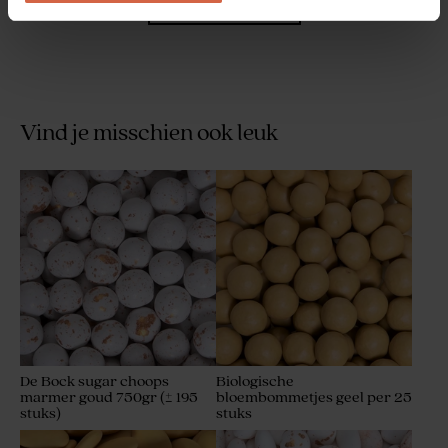
Vind je misschien ook leuk
Glitter zeepjes - Allegro
De Bock sugar choops
Biologische
marmer goud 750gr (± 195
bloembommetjes geel per 25
stuks)
stuks