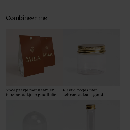
Combineer met
Kraftlook snoepzakje met
Snoepzakje met hip
kleurrijke emoji's en foto
streepjespatroon en foto
Snoepzakje met naam en
Plastic potjes met
bloementakje in goudfolie
schroefdeksel | goud
Snoepzakje met klinkende
Snoepzakje met foto en
glaasjes in roséfolie en foto
kleurrijk bloemenmotief