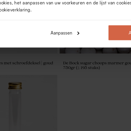
ookies, het aanpassen van uw voorkeuren en de lijst van cooki
ookieverklaring
.
Aanpassen
A
jes met schroefdeksel | goud
De Bock sugar choops marmer go
750gr (± 195 stuks)
superjarig' van
ls