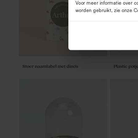
Voor meer informatie over c
worden gebruikt, zie onze
C
Stoer naamlabel met dino's
Plastic pot
Dino label rechthoekig
Roze label '
Wonderwal