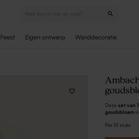
Feest
Eigen ontwerp
Wanddecoratie
Ambacht
goudsb
Deze
set van 
goudsbloem
i
de zeepjes met
Per 10 stuks
feestvarken. Dan
eenvoudig vast