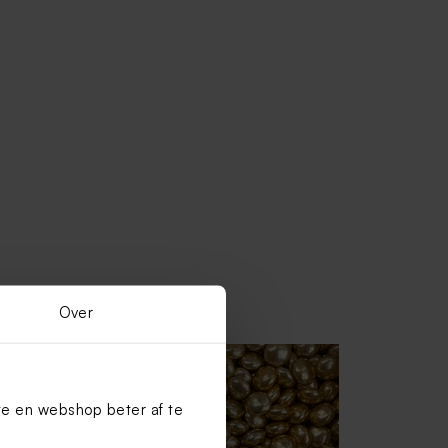
Over
te en webshop beter af te
Label met goudfolie en wielrenner