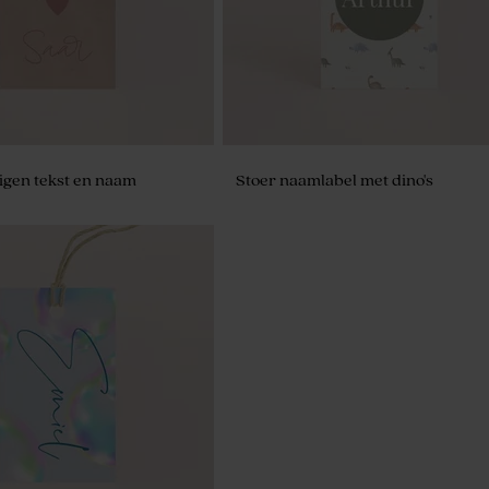
igen tekst en naam
Stoer naamlabel met dino's