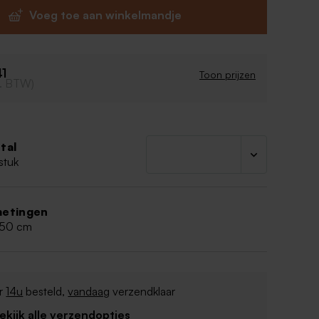
 met gele spikkels (goudsbloem)
Voeg toe aan winkelmandje
nd
 stuks in dezelfde kleur
aakt
41
ijk product, geen perfect rechte randen
Toon prijzen
cl. BTW)
 6 cm
 30 gram
n is deze zeep 36 maanden houdbaar.
ten:
tal
lmate, Aqua, Sodium Palm Kernelate, Glycerin,
stuk
orbitol, Sodium Chloride, Palm Kernel Acid,
um Glutamate Diocetate, Calendula Leaf, CI
etingen
,50 cm
r
14u
besteld,
vandaag
verzendklaar
Bekijk alle verzendopties