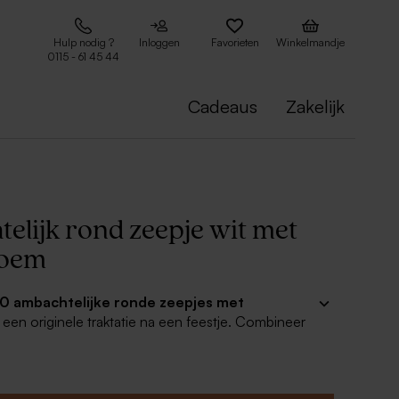
Hulp nodig ?
Inloggen
Favorieten
Winkelmandje
0115 - 61 45 44
Cadeaus
Zakelijk
elijk rond zeepje wit met
loem
10 ambachtelijke ronde zeepjes met
s een originele traktatie na een feestje. Combineer
 bijpassende naamlabels met de naam van het
kzij het voorziene gaatje kan je de labeltjes
maken aan de zeepjes.