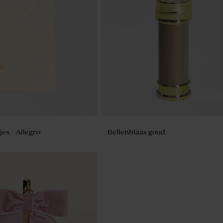
e bloembommetjes geel per
De Bock dragees velvet yellow 1kg 
240 stuks)
jes - Allegro
Bellenblaas goud