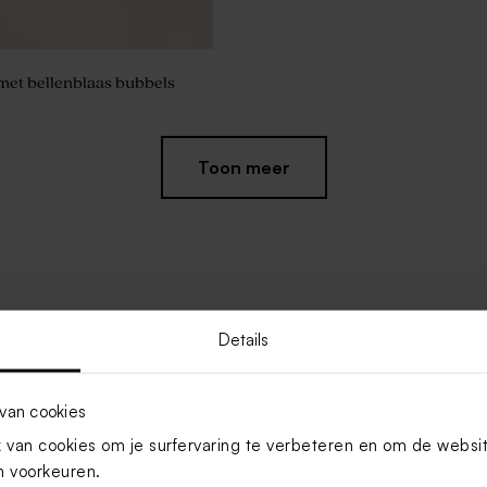
met bellenblaas bubbels
Toon meer
Details
van cookies
van cookies om je surfervaring te verbeteren en om de websi
 voorkeuren.
amlabel
Hip naamlabel in game thema