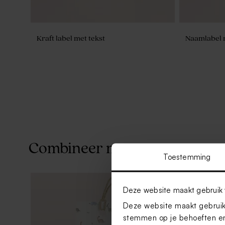
Kraft label met tekst
Naamlabel 
Combineer met
Toestemming
Deze website maakt gebruik 
Deze website maakt gebruik 
stemmen op je behoeften en
Naamlabel met folie en vlinders
Voetbal na