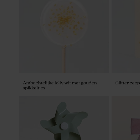
Rond goudkleurig blikken doosje
Biologisch
25 stuks
Ambachtelijke lolly wit met gouden
Glitter zeep
spikkeltjes