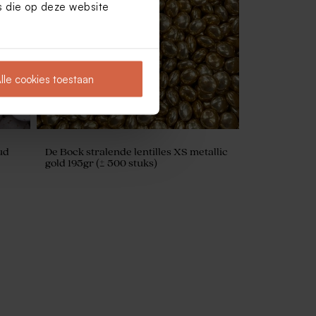
es die op deze website
lle cookies toestaan
ud
De Bock stralende lentilles XS metallic
gold 195gr (± 500 stuks)