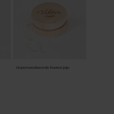
(±
De Bock amandelbonen marmer wit
goud 1kg (± 295 stuks)
Gepersonaliseerde houten jojo