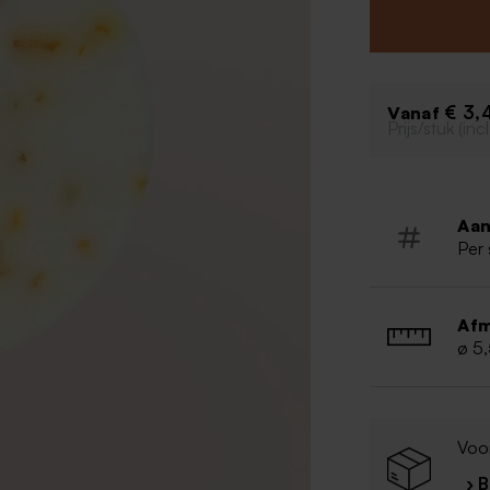
Kleur: wit
Vorm: ro
Set van 10
Handgem
€ 3,
Vanaf
Ambachtel
Prijs/stuk (in
Diameter:
Gewicht:
Na opene
Ingrediën
Aan
Sodium Pa
Per 
Parfum, S
Tetrasodi
77891
Afm
ø 5
Voo
› 