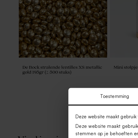
De Bock stralende lentilles XS metallic
Mini stolp
gold 195gr (± 500 stuks)
Toestemming
Deze website maakt gebruik 
Deze website maakt gebruik 
stemmen op je behoeften en