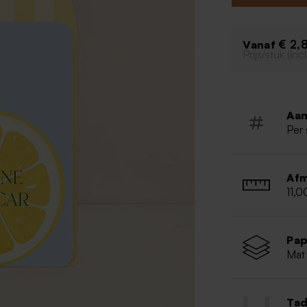
Originele
Inclusief 
€ 2,
Vanaf
Prijs/stuk (in
Aan
Per 
Afm
11,0
Pap
Mat 
Tad