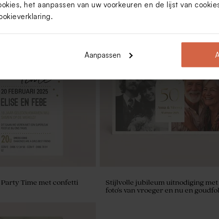
ookies, het aanpassen van uw voorkeuren en de lijst van cooki
ookieverklaring
.
Aanpassen
A
eurig blikken doosje
Ambachtelijke lolly wit met goude
spikkeltjes
 Party Time met confetti
Stijlvolle jubileum uitnodiging met
foto's van vroeger en nu en goudfol