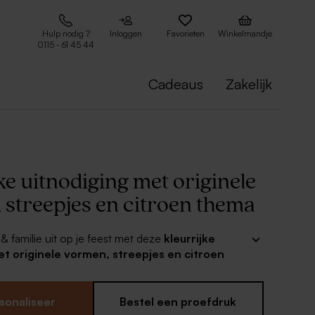
Hulp nodig ?
Inloggen
Favorieten
Winkelmandje
0115 - 61 45 44
Cadeaus
Zakelijk
ke uitnodiging met originele
 streepjes en citroen thema
& familie uit op je feest met deze
kleurrijke
et originele vormen, streepjes en citroen
aliseer met de juiste namen, foto en datum en
le gasten waarmee je het wilt vieren. Perfect voor
tje!
sonaliseer
Bestel een proefdruk