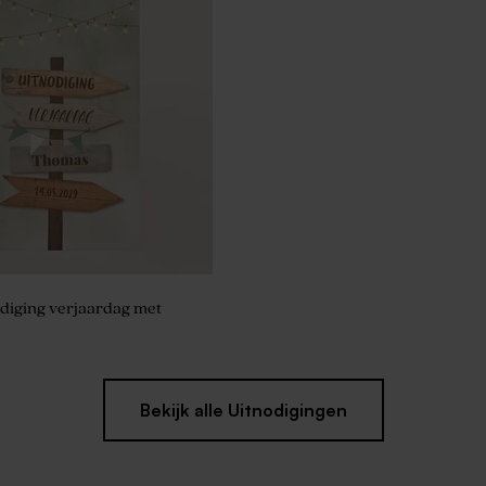
k rond zeepje wit met
m
diging verjaardag met
Bekijk alle Uitnodigingen