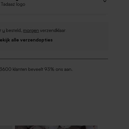
 Tadaaz logo
r
u
besteld,
morgen
verzendklaar
Bekijk alle verzendopties
3600 klanten beveelt 93% ons aan.