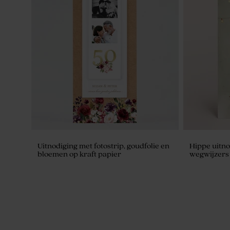
Biologische bloembommetjes geel per
Ambachtelij
25 stuks
goudsbloe
Uitnodiging met fotostrip, goudfolie en
Hippe uitno
bloemen op kraft papier
wegwijzers