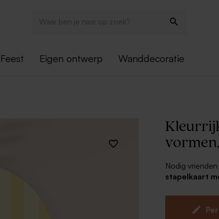
Feest
Eigen ontwerp
Wanddecoratie
Kleurrij
vormen,
Nodig vrienden 
stapelkaart m
thema
. Person
verstuur aan al
een zomers fees
Per