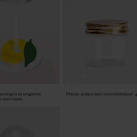
asringen in originele
Plastic potjes met schroefdeksel |
m met naam