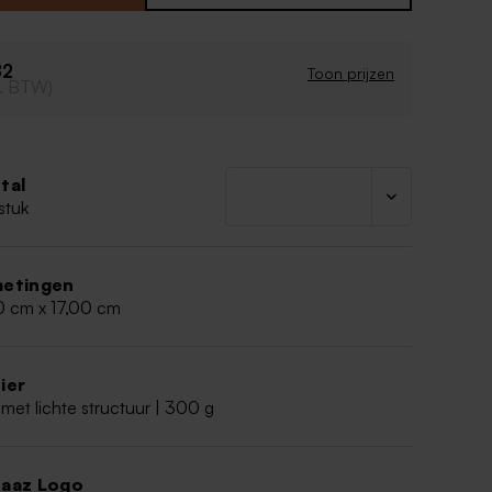
 vorm
paperclip
82
Toon prijzen
cl. BTW)
tal
stuk
etingen
0 cm x 17,00 cm
ier
met lichte structuur | 300 g
aaz Logo