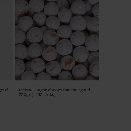
 goud
De Bock sugar choops marmer goud
750gr (± 195 stuks)