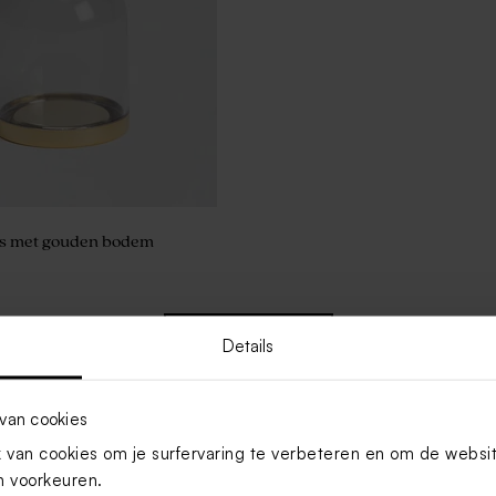
jes met gouden bodem
Toon meer
Details
van cookies
van cookies om je surfervaring te verbeteren en om de websi
 voorkeuren.