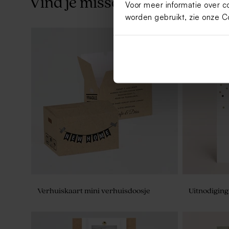
Vind je misschien ook leuk
Voor meer informatie over c
worden gebruikt, zie onze
C
Plastic buisjes met dop | goud
Rond goudkl
Verhuiskaart mini verhuisdoosje
Uitnodiging