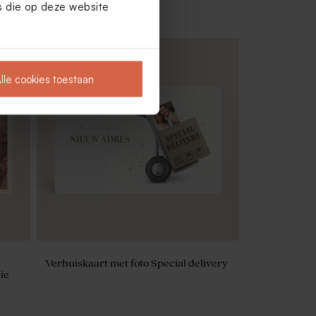
es die op deze website
lle cookies toestaan
n
Glitter zeepjes - Allegro
Verhuiskaart met foto Special delivery
ie