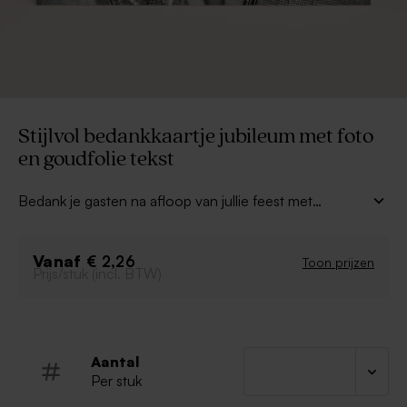
Stijlvol bedankkaartje jubileum met foto
en goudfolie tekst
Bedank je gasten na afloop van jullie feest met
dit
stijlvolle bedankkaartje jubileum met foto en
goudfolie tekst
. Kies jullie favoriete foto en
Vanaf
personaliseer dit mooie bedankkaartje in onze editor
€ 2,26
Toon prijzen
Prijs/stuk (incl. BTW)
met jullie namen en tekst in goudfolie.
Aantal
Per stuk