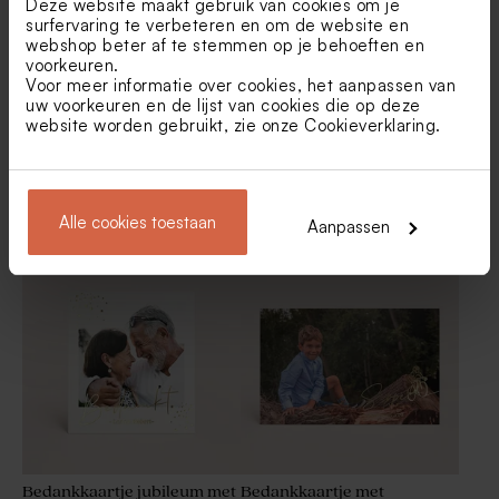
met naam
Deze website maakt gebruik van cookies om je
surfervaring te verbeteren en om de website en
Nieuw
webshop beter af te stemmen op je behoeften en
voorkeuren.
Voor meer informatie over cookies, het aanpassen van
uw voorkeuren en de lijst van cookies die op deze
website worden gebruikt, zie onze
Cookieverklaring
.
Liggende bedankkaart met
Liggende bedankkaart met
goudfolie en aquarel
goudfolie afwerking
Alle cookies toestaan
Aanpassen
accenten
Placemat met goudfolie en
De Bock stralende lentilles
foto's
XS metallic gold 195gr (± 500
stuks)
Bedankkaartje jubileum met
Bedankkaartje met