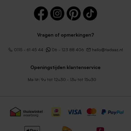
Vragen of opmerkingen?
Lichtblauwe envelop met
Bruine kraft enveloppe
0115 - 61 45 44
06 - 123 88 406
hello@tadaaz.nl
puntklep
Openingstijden klantenservice
Ma-Vr: 9u tot 12u30 - 13u tot 15u30
Roestbruine envelop met
Terra envelop uitnodigingen
puntklep