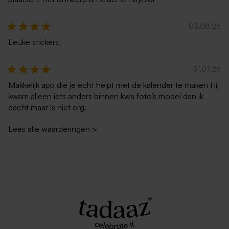
03.08.26
Leuke stickers!
Rode envelop met puntklep
Luxe metallic zilveren
31.07.26
envelop
Makkelijk app die je echt helpt met de kalender te maken Hij
kwam alleen iets anders binnen kwa foto’s model dan ik
dacht maar is niet erg.
Lees alle waarderingen
>
Zachtroze envelop met
Donkerblauwe envelop met
puntklep
puntklep