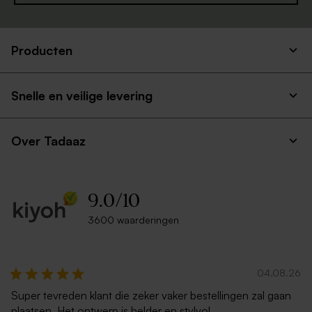
Producten
Crèmekleurige enveloppe
Lichtroze envelop met
met puntklep
puntklep
Snelle en veilige levering
Over Tadaaz
9.0
/
10
3600 waarderingen
Witte zelfklevende
Ecru zelfklevende envelop
enveloppe met rechte klep
rechte klep
04.08.26
Super tevreden klant die zeker vaker bestellingen zal gaan
plaatsen. Het ontwerp is helder en stylvol