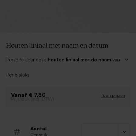
Houten liniaal met naam en datum
Personaliseer deze
houten liniaal met de naam
van
het feestvarken en deel ze uit aan vrienden en familie.
Een origineel bedankje na afloop van je feestje.
Per 6 stuks
Bovendien zal dit item vaak gebruikt worden en niet
zomaar in de kast belanden. Leuk toch?
20cm
Vanaf
€ 7,80
Toon prijzen
Prijs/stuk (incl. BTW)
Volledig in hout
De kleur en nerven van het hout kunnen variëren
Aantal
Per stuk