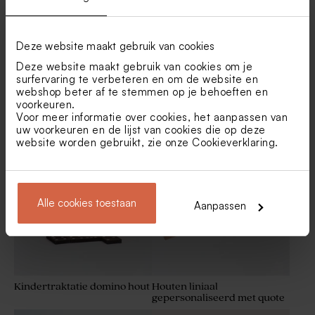
Deze website maakt gebruik van cookies
Deze website maakt gebruik van cookies om je
surfervaring te verbeteren en om de website en
webshop beter af te stemmen op je behoeften en
voorkeuren.
Gepersonaliseerde houten
Bedankje potloodkoker
Voor meer informatie over cookies, het aanpassen van
jojo
uw voorkeuren en de lijst van cookies die op deze
website worden gebruikt, zie onze
Cookieverklaring
.
Alle cookies toestaan
Aanpassen
Kindertraktatie domino hout
Houten liniaal
gepersonaliseerd met quote