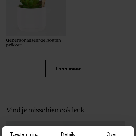
Gepersonaliseerde houten
prikker
Toon meer
Vind je misschien ook leuk
Droogbloemen | Lagurus
natuur
Toestemming
Details
Over