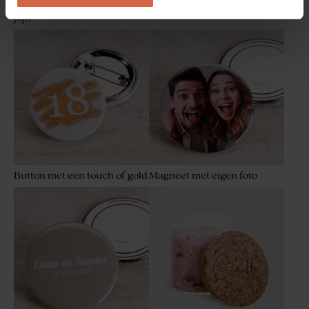
Gepersonaliseerde houten
Kindertraktatie domino hout
jojo
Glazen apothekersflesje
Tetra zakje kaki
Button met een touch of gold
Magneet met eigen foto
De Bock dragees velvet
Dragees marmer groen De
bordeaux 1kg (± 240 stuks)
Bock 1kg (± 240 stuks)