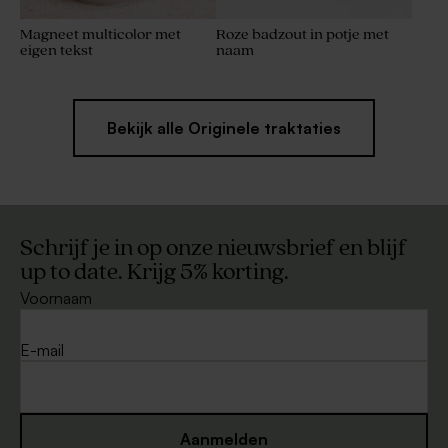
Magneet multicolor met
Roze badzout in potje met
eigen tekst
naam
Bekijk alle Originele traktaties
Schrijf je in op onze nieuwsbrief en blijf
up to date. Krijg 5% korting.
Voornaam
E-mail
Aanmelden