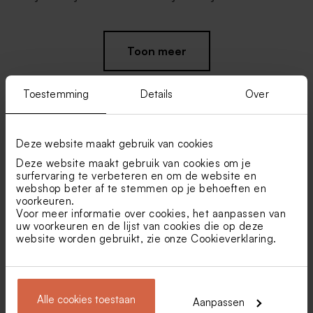
Toon meer
Toestemming
Details
Over
Deze website maakt gebruik van cookies
Vind je misschien ook leuk
Deze website maakt gebruik van cookies om je
Droogbloemen |Lagurus
De Bock sugar choops
surfervaring te verbeteren en om de website en
meloen
eucalyptus 750gr (± 195
webshop beter af te stemmen op je behoeften en
stuks)
voorkeuren.
Voor meer informatie over cookies, het aanpassen van
uw voorkeuren en de lijst van cookies die op deze
website worden gebruikt, zie onze
Cookieverklaring
.
Alle cookies toestaan
Aanpassen