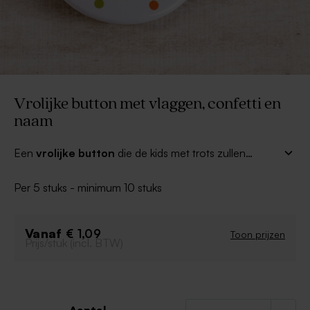
Vrolijke button met vlaggen, confetti en
naam
Een
vrolijke button
die de kids met trots zullen
dragen. Geweldig om na het feestje van je zoon of
dochter uit te delen. Ideaal in combinatie met onze
Per 5 stuks - minimum 10 stuks
stoffen traktatiezakjes!
Vanaf
€ 1,09
Toon prijzen
Prijs/stuk (incl. BTW)